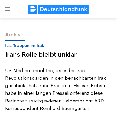
Close
menu
Archiv
Themen
Isis-Truppen im Irak
Irans Rolle bleibt unklar
US-Medien berichten, dass der Iran
Revolutionsgarden in den benachbarten Irak
geschickt hat. Irans Präsident Hassan Ruhani
Landtagswahl Sachsen-Anhalt
USA
habe in einer langen Pressekonferenz diese
2026
Aktuelle Beiträge, Analys
Alle Informationen
Berichte zurückgewiesen, widerspricht ARD-
Hintergründe
Sachsen-Anhalt wählt am 6.
Wirtschaftlich und militäri
Korrespondent Reinhard Baumgarten.
September 2026 einen neuen
gehören die Vereinigten S
Landtag. Seit 2021 wird das
den mächtigsten Ländern 
Bundesland von einer Koalition aus
mit großem Einfluss auf d