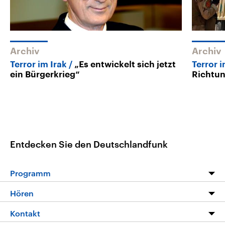
Archiv
Archiv
Terror im Irak
„Es entwickelt sich jetzt
Terror i
ein Bürgerkrieg“
Richtu
Entdecken Sie den Deutschlandfunk
Programm
Programm
Hören
Alle Sendungen
Livestream
Kontakt
Die Nachrichten