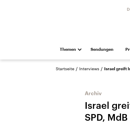
D
Themen
Sendungen
P
Die Nachrichten
Politik
/
/
Startseite
Interviews
Israel greift
Hörspiel und Feature
Musik
Archiv
Israel gre
SPD, MdB
Landtagswahl Sachsen-
USA
Anhalt 2026
Aktuel