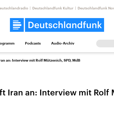
eutschlandradio
Deutschlandfunk Kultur
Deutschlandfunk No
rogramm
Podcasts
Audio-Archiv
Wirtschaft
Wissen
Kultur
Europa
Gesellschaf
 Iran an: Interview mit Rolf Mützenich, SPD, MdB
ift Iran an: Interview mit Rolf
Nahostkonflikt
Iran
le Beiträge,
Aktuelle Lage und
Aktuelle Lage und