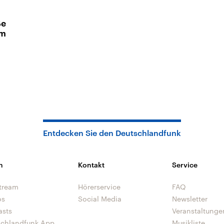
ße
im
Entdecken Sie den Deutschlandfunk
n
Kontakt
Service
tream
Hörerservice
FAQ
os
Social Media
Newsletter
asts
Veranstaltunge
schlandfunk App
Musikliste