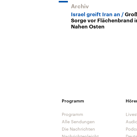
Archiv
Israel greift Iran an
Gro
Sorge vor Flächenbrand 
Nahen Osten
Programm
Höre
Programm
Lives
Alle Sendungen
Audi
Die Nachrichten
Podc
Nachrichtenleicht
Deut