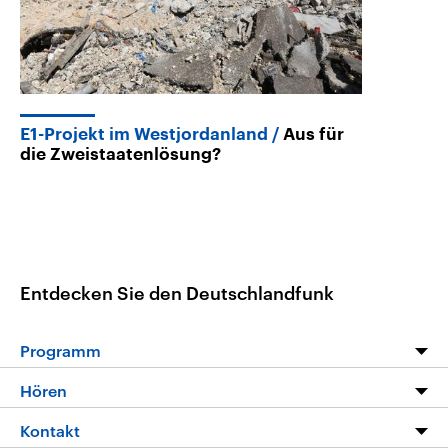
E1-Projekt im Westjordanland
Aus für
die Zweistaatenlösung?
Entdecken Sie den Deutschlandfunk
Programm
Programm
Hören
Alle Sendungen
Livestream
Kontakt