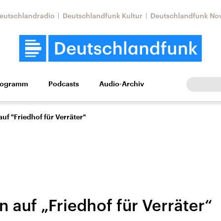
eutschlandradio
Deutschlandfunk Kultur
Deutschlandfunk No
rogramm
Podcasts
Audio-Archiv
Wirtschaft
Wissen
Kultur
Europa
Gesellschaf
uf "Friedhof für Verräter"
 auf „Friedhof für Verräter“
Nahostkonflikt
Iran
le Beiträge,
Aktuelle Lage und
Aktuelle Lage und