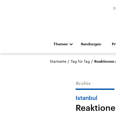
D
Themen
Sendungen
P
Die Nachrichten
Politik
/
/
Startseite
Tag für Tag
Reaktionen a
Hörspiel und Feature
Musik
Archiv
Istanbul
Reaktionen
Landtagswahl Sachsen-
USA
Anhalt 2026
Aktuel