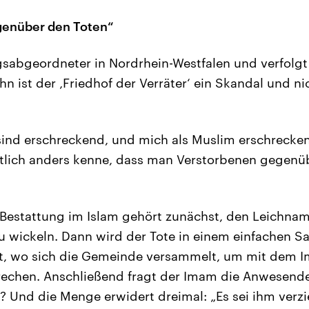
genüber den Toten“
agsabgeordneter in Nordrhein-Westfalen und verfolg
 ihn ist der ‚Friedhof der Verräter‘ ein Skandal und n
ind erschreckend, und mich als Muslim erschrecke
ntlich anders kenne, dass man Verstorbenen gegenü
n Bestattung im Islam gehört zunächst, den Leichn
zu wickeln. Dann wird der Tote in einem einfachen Sa
, wo sich die Gemeinde versammelt, um mit dem I
echen. Anschließend fragt der Imam die Anwesenden
Und die Menge erwidert dreimal: „Es sei ihm verzi