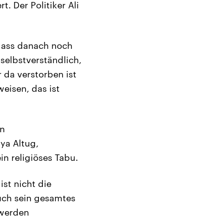
t. Der Politiker Ali
 dass danach noch
selbstverständlich,
 da verstorben ist
eisen, das ist
en
iya Altug,
n religiöses Tabu.
ist nicht die
uch sein gesamtes
 werden