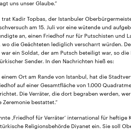
sagt uns unser Glaube.“
 trat Kadir Topbas, der Istanbuler Oberbürgermeist
schversuch am 15. Juli vor eine wütende und aufge
ndigte an, einen Friedhof nur für Putschisten und L
, wo die Geächteten lediglich verscharrt würden. Der
war ein Soldat, der am Putsch beteiligt war, so die 
ürkischer Sender. In den Nachrichten hieß es:
, einem Ort am Rande von Istanbul, hat die Stadtve
riedhof auf einer Gesamtfläche von 1.000 Quadratme
richtet. Die Verräter, die dort begraben werden, we
e Zeremonie bestattet.“
nte ‚Friedhof für Verräter‘ international für heftige K
e türkische Religionsbehörde Diyanet ein. Sie soll O