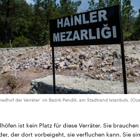
iedhof der Verräter‘ im Bezirk Pendik, am Stadtrand Istanbuls. (Oz
höfen ist kein Platz für diese Verräter. Sie brauche
der, der dort vorbeigeht, sie verfluchen kann. Sie si