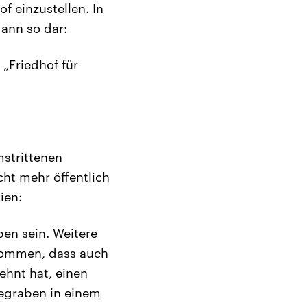
f einzustellen. In
dann so dar:
 „Friedhof für
mstrittenen
cht mehr öffentlich
ien:
ben sein. Weitere
ekommen, dass auch
ehnt hat, einen
begraben in einem