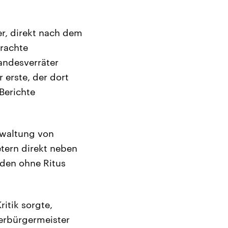
er, direkt nach dem
brachte
andesverräter
 erste, der dort
Berichte
rwaltung von
tern direkt neben
rden ohne Ritus
ritik sorgte,
berbürgermeister