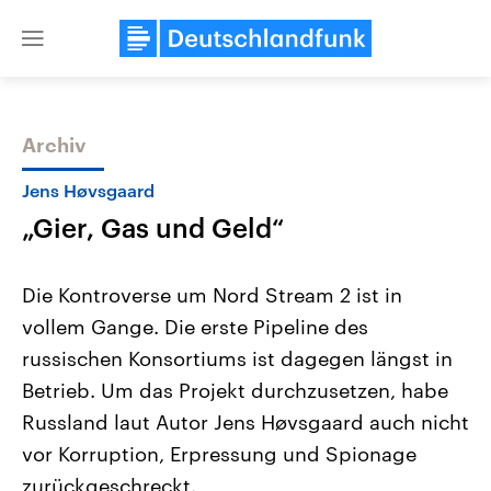
Close
menu
Archiv
Themen
Jens Høvsgaard
„Gier, Gas und Geld“
Die Kontroverse um Nord Stream 2 ist in
vollem Gange. Die erste Pipeline des
russischen Konsortiums ist dagegen längst in
Landtagswahl Sachsen-Anhalt
USA
Betrieb. Um das Projekt durchzusetzen, habe
2026
Aktuelle Beiträge, Analys
Alle Informationen
Russland laut Autor Jens Høvsgaard auch nicht
Hintergründe
Sachsen-Anhalt wählt am 6.
Wirtschaftlich und militäri
vor Korruption, Erpressung und Spionage
September 2026 einen neuen
gehören die Vereinigten S
Landtag. Seit 2021 wird das
den mächtigsten Ländern 
zurückgeschreckt.
Bundesland von einer Koalition aus
mit großem Einfluss auf d