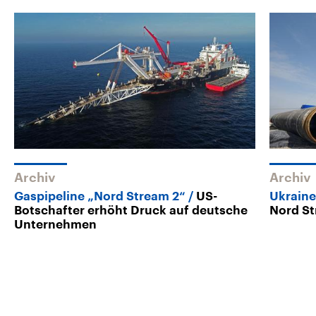
Archiv
Archiv
Gaspipeline „Nord Stream 2“
US-
Ukraine
Botschafter erhöht Druck auf deutsche
Nord St
Unternehmen