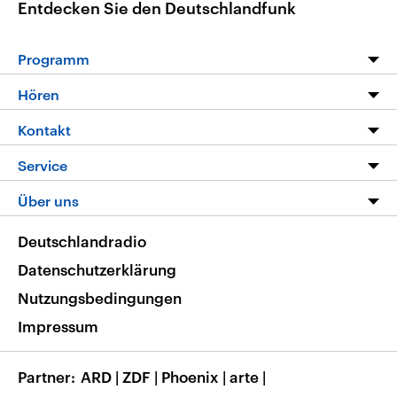
Entdecken Sie den Deutschlandfunk
Programm
Programm
Hören
Alle Sendungen
Livestream
Kontakt
Die Nachrichten
Audios
Hörerservice
Service
Nachrichtenleicht
Podcasts
Social Media
FAQ
Über uns
Neue Beiträge auf dlf.de
Deutschlandfunk App
Newsletter
Deutschlandradio
Themen-Schwerpunkte
Nachrichten App
Deutschlandradio
Veranstaltungen
Presse
Frequenzen
Datenschutzerklärung
Musikliste
Ausbildung und Karriere
Nutzungsbedingungen
RSS
Transparenz
Impressum
Korrekturen
Barrierefreiheit
Partner
ARD
|
ZDF
|
Phoenix
|
arte
|