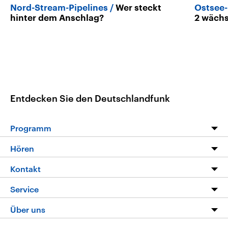
Nord-Stream-Pipelines
Wer steckt
Ostsee-
hinter dem Anschlag?
2 wäch
Entdecken Sie den Deutschlandfunk
Programm
Programm
Hören
Alle Sendungen
Livestream
Kontakt
Die Nachrichten
Audios
Hörerservice
Service
Nachrichtenleicht
Podcasts
Social Media
FAQ
Über uns
Neue Beiträge auf dlf.de
Deutschlandfunk App
Newsletter
Deutschlandradio
Themen-Schwerpunkte