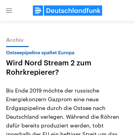
Close
menu
Archiv
Themen
Ostseepipeline spaltet Europa
Wird Nord Stream 2 zum
Rohrkrepierer?
Bis Ende 2019 möchte der russische
Energiekonzern Gazprom eine neue
Landtagswahl Sachsen-Anhalt
USA
Erdgaspipeline durch die Ostsee nach
2026
Aktuelle Beiträge, Analys
Alle Informationen
Hintergründe
Deutschland verlegen. Während die Röhren
Sachsen-Anhalt wählt am 6.
Wirtschaftlich und militäri
September 2026 einen neuen
gehören die Vereinigten S
dafür bereits produziert werden, tobt
Landtag. Seit 2021 wird das
den mächtigsten Ländern 
innerhalb der EU ein heftiger Streit um das
Bundesland von einer Koalition aus
mit großem Einfluss auf d