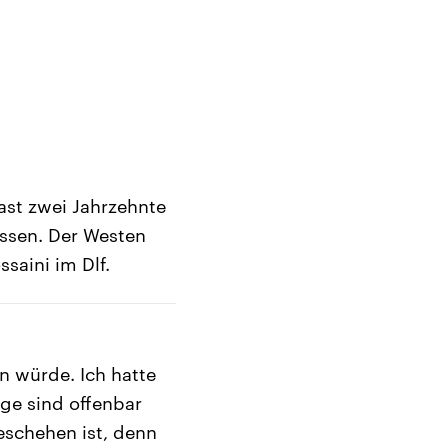
ast zwei Jahrzehnte
assen. Der Westen
saini im Dlf.
en würde. Ich hatte
ige sind offenbar
eschehen ist, denn