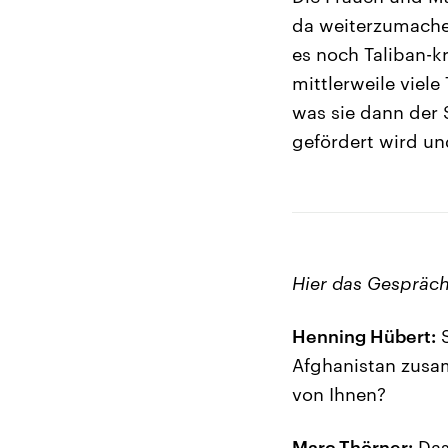
da weiterzumachen
es noch Taliban-k
mittlerweile viele
was sie dann der 
gefördert wird un
Hier das Gespräch 
Henning Hübert:
S
Afghanistan zusam
von Ihnen?
Marc Thörner:
Das 