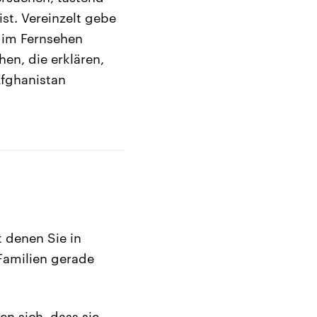
st. Vereinzelt gebe
a im Fernsehen
hen, die erklären,
Afghanistan
 denen Sie in
Familien gerade
en sich, dass sie