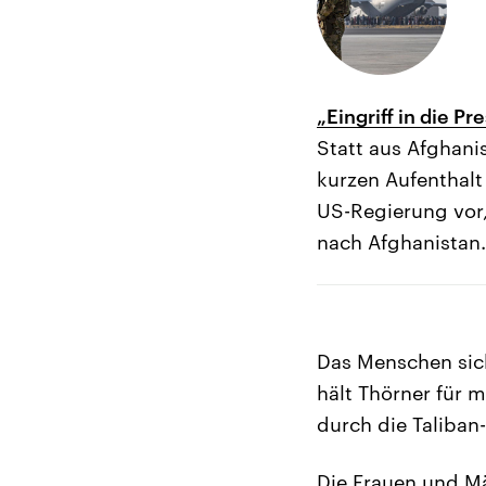
„Eingriff in die Pr
Statt aus Afghani
kurzen Aufenthalt
US-Regierung vor, 
nach Afghanistan.
Das Menschen sich
hält Thörner für 
durch die Taliban
Die Frauen und Mä