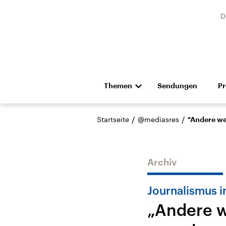
D
Themen
Sendungen
P
Die Nachrichten
Politik
/
/
Startseite
@mediasres
"Andere we
Hörspiel und Feature
Musik
Archiv
Journalismus i
„Andere w
Landtagswahl Sachsen-
USA
Anhalt 2026
Aktuel