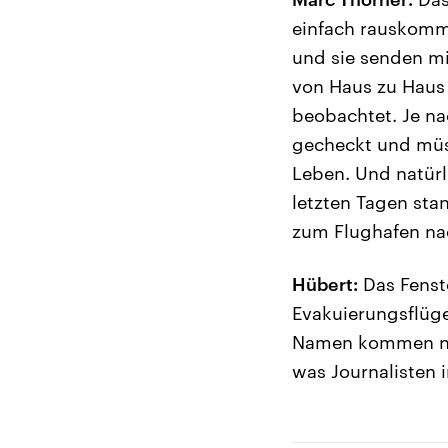
einfach rauskomme
und sie senden mi
von Haus zu Haus 
beobachtet. Je na
gecheckt und müss
Leben. Und natürli
letzten Tagen st
zum Flughafen na
Hübert:
Das Fenste
Evakuierungsflüge
Namen kommen nich
was Journalisten 