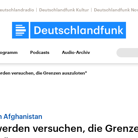
eutschlandradio
Deutschlandfunk Kultur
Deutschlandfunk No
rogramm
Podcasts
Audio-Archiv
Wirtschaft
Wissen
Kultur
Europa
Gesellschaf
rden versuchen, die Grenzen auszuloten"
n Afghanistan
erden versuchen, die Grenz
Nahostkonflikt
Iran
le Beiträge,
Aktuelle Lage und
Aktuelle Lage und