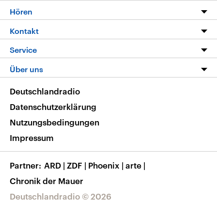
Programm
Hören
Alle Sendungen
Livestream
Kontakt
Die Nachrichten
Audios
Hörerservice
Service
Nachrichtenleicht
Podcasts
Social Media
FAQ
Über uns
Neue Beiträge auf dlf.de
Deutschlandfunk App
Newsletter
Deutschlandradio
Themen-Schwerpunkte
Nachrichten App
Deutschlandradio
Veranstaltungen
Presse
Frequenzen
Datenschutzerklärung
Musikliste
Ausbildung und Karriere
Nutzungsbedingungen
RSS
Transparenz
Impressum
Korrekturen
Barrierefreiheit
Partner
ARD
|
ZDF
|
Phoenix
|
arte
|
Chronik der Mauer
Deutschlandradio © 2026