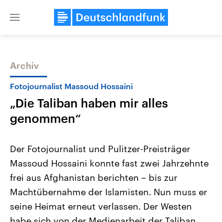
Close
menu
Archiv
Themen
Fotojournalist Massoud Hossaini
„Die Taliban haben mir alles
genommen“
Der Fotojournalist und Pulitzer-Preisträger
Massoud Hossaini konnte fast zwei Jahrzehnte
Landtagswahl Sachsen-Anhalt
USA
frei aus Afghanistan berichten – bis zur
2026
Aktuelle Beiträge, Analys
Alle Informationen
Hintergründe
Machtübernahme der Islamisten. Nun muss er
Sachsen-Anhalt wählt am 6.
Wirtschaftlich und militäri
September 2026 einen neuen
gehören die Vereinigten S
seine Heimat erneut verlassen. Der Westen
Landtag. Seit 2021 wird das
den mächtigsten Ländern 
habe sich von der Medienarbeit der Taliban
Bundesland von einer Koalition aus
mit großem Einfluss auf d