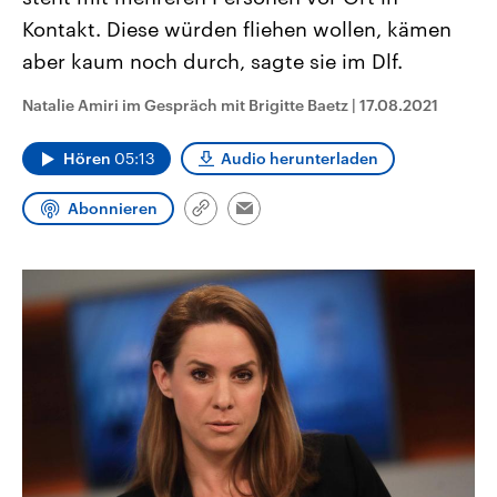
CDU, SPD und FDP regiert.-
aktuelle Weltgeschehen.
Kontakt. Diese würden fliehen wollen, kämen
Umfragen, Prognosen,
Wahlprogramme, aktuelle Berichte
aber kaum noch durch, sagte sie im Dlf.
Sendungen
Programm
Podcasts
und Hintergründe zu den Parteien
und Kandidaten der anstehenden
Wahl.
Natalie Amiri im Gespräch mit Brigitte Baetz
|
17.08.2021
Audio-Archiv
Hören
05:13
Audio herunterladen
Abonnieren
Link
Email
kopieren/teilen