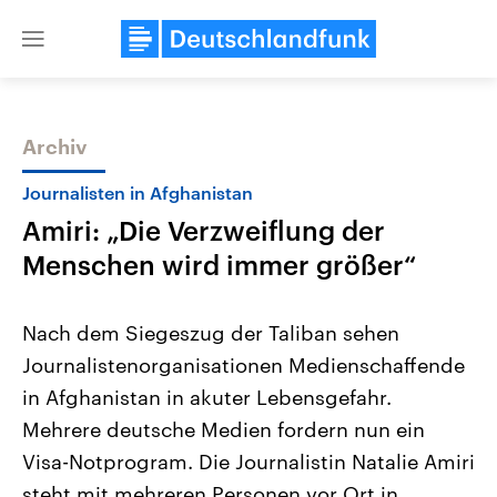
Close
menu
Archiv
Themen
Journalisten in Afghanistan
Amiri: „Die Verzweiflung der
Menschen wird immer größer“
Nach dem Siegeszug der Taliban sehen
Journalistenorganisationen Medienschaffende
Landtagswahl Sachsen-Anhalt
USA
in Afghanistan in akuter Lebensgefahr.
2026
Aktuelle Beiträge, Analys
Alle Informationen
Hintergründe
Mehrere deutsche Medien fordern nun ein
Sachsen-Anhalt wählt am 6.
Wirtschaftlich und militäri
September 2026 einen neuen
gehören die Vereinigten S
Visa-Notprogram. Die Journalistin Natalie Amiri
Landtag. Seit 2021 wird das
den mächtigsten Ländern 
steht mit mehreren Personen vor Ort in
Bundesland von einer Koalition aus
mit großem Einfluss auf d