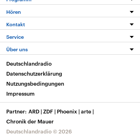
Programm
Hören
Alle Sendungen
Livestream
Kontakt
Die Nachrichten
Audios
Hörerservice
Service
Nachrichtenleicht
Podcasts
Social Media
FAQ
Über uns
Neue Beiträge auf dlf.de
Deutschlandfunk App
Newsletter
Deutschlandradio
Themen-Schwerpunkte
Nachrichten App
Deutschlandradio
Veranstaltungen
Presse
Frequenzen
Datenschutzerklärung
Musikliste
Ausbildung und Karriere
Nutzungsbedingungen
RSS
Transparenz
Impressum
Korrekturen
Barrierefreiheit
Partner
ARD
|
ZDF
|
Phoenix
|
arte
|
Chronik der Mauer
Deutschlandradio © 2026