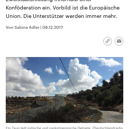
CDU, SPD und FDP regiert.-
aktuelle Weltgeschehen.
Konföderation ein. Vorbild ist die Europäische
Umfragen, Prognosen,
Wahlprogramme, aktuelle Berichte
Union. Die Unterstützer werden immer mehr.
Sendungen
Programm
Podcasts
und Hintergründe zu den Parteien
und Kandidaten der anstehenden
Wahl.
Von Sabine Adler
|
08.12.2017
Audio-Archiv
Link
Emai
kopieren/te
Ein Zaun teilt jüdische und palästinensische Gebiete. (Deutschlandradio