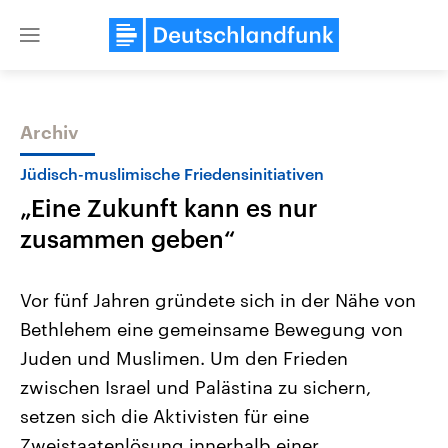
Close
menu
Archiv
Themen
Jüdisch-muslimische Friedensinitiativen
„Eine Zukunft kann es nur
zusammen geben“
Vor fünf Jahren gründete sich in der Nähe von
Bethlehem eine gemeinsame Bewegung von
Landtagswahl Sachsen-Anhalt
USA
Juden und Muslimen. Um den Frieden
2026
Aktuelle Beiträge, Analys
Alle Informationen
Hintergründe
zwischen Israel und Palästina zu sichern,
Sachsen-Anhalt wählt am 6.
Wirtschaftlich und militäri
September 2026 einen neuen
gehören die Vereinigten S
setzen sich die Aktivisten für eine
Landtag. Seit 2021 wird das
den mächtigsten Ländern 
Zweistaatenlösung innerhalb einer
Bundesland von einer Koalition aus
mit großem Einfluss auf d