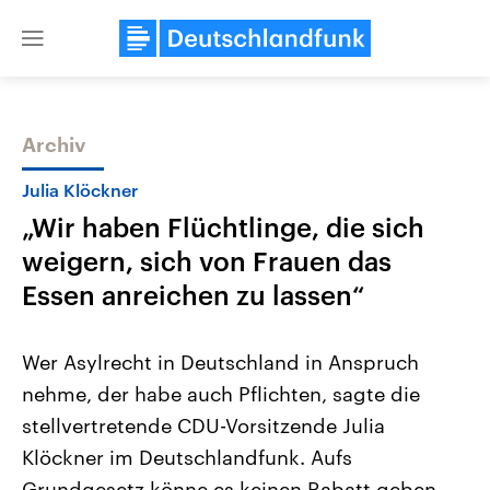
Close
menu
Archiv
Themen
Julia Klöckner
„Wir haben Flüchtlinge, die sich
weigern, sich von Frauen das
Essen anreichen zu lassen“
Wer Asylrecht in Deutschland in Anspruch
Landtagswahl Sachsen-Anhalt
USA
nehme, der habe auch Pflichten, sagte die
2026
Aktuelle Beiträge, Analys
Alle Informationen
Hintergründe
stellvertretende CDU-Vorsitzende Julia
Sachsen-Anhalt wählt am 6.
Wirtschaftlich und militäri
September 2026 einen neuen
gehören die Vereinigten S
Klöckner im Deutschlandfunk. Aufs
Landtag. Seit 2021 wird das
den mächtigsten Ländern 
Bundesland von einer Koalition aus
Grundgesetz könne es keinen Rabatt geben,
mit großem Einfluss auf d