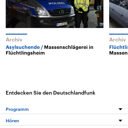
Archiv
Archiv
Asylsuchende
Massenschlägerei in
Flüchtl
Flüchtlingsheim
Massen
Entdecken Sie den Deutschlandfunk
Programm
Programm
Hören
Alle Sendungen