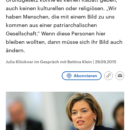
CDU, SPD und FDP regiert.-
aktuelle Weltgeschehen.
auch keinen kulturellen oder religiösen. „Wir
Umfragen, Prognosen,
Wahlprogramme, aktuelle Berichte
haben Menschen, die mit einem Bild zu uns
Sendungen
Programm
Podcasts
und Hintergründe zu den Parteien
und Kandidaten der anstehenden
kommen aus einer patriarchalischen
Wahl.
Audio-Archiv
Gesellschaft.“ Wenn diese Personen hier
bleiben wollten, dann müsse sich ihr Bild auch
ändern.
Julia Klöckner im Gespräch mit Bettina Klein
|
29.09.2015
Abonnieren
Link
Emai
kopieren/te