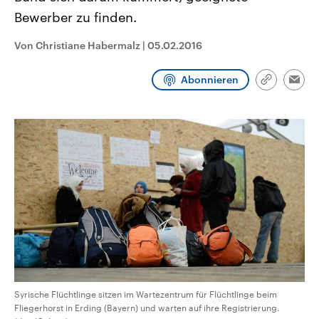
CDU, SPD und FDP regiert.-
aktuelle Weltgeschehen.
Bewerber zu finden.
Umfragen, Prognosen,
Wahlprogramme, aktuelle Berichte
Sendungen
Programm
Podcasts
und Hintergründe zu den Parteien
Von Christiane Habermalz
|
05.02.2016
und Kandidaten der anstehenden
Wahl.
Audio-Archiv
Abonnieren
Link
Emai
kopieren/te
Syrische Flüchtlinge sitzen im Wartezentrum für Flüchtlinge beim
Fliegerhorst in Erding (Bayern) und warten auf ihre Registrierung.