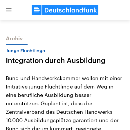
Close
menu
Archiv
Themen
Junge Flüchtlinge
Integration durch Ausbildung
Bund und Handwerkskammer wollen mit einer
Initiative junge Flüchtlinge auf dem Weg in
eine berufliche Ausbildung besser
Landtagswahl Sachsen-Anhalt
USA
unterstützen. Geplant ist, dass der
2026
Aktuelle Beiträge, Analys
Alle Informationen
Zentralverband des Deutschen Handwerks
Hintergründe
Sachsen-Anhalt wählt am 6.
Wirtschaftlich und militäri
10.000 Ausbildungsplätze garantiert und der
September 2026 einen neuen
gehören die Vereinigten S
Landtag. Seit 2021 wird das
den mächtigsten Ländern 
Bund sich darum kümmert, geeignete
Bundesland von einer Koalition aus
mit großem Einfluss auf d