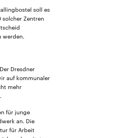
llingbostel soll es
 solcher Zentren
ntscheid
n werden.
 Der Dresdner
wir auf kommunaler
cht mehr
.
n für junge
dwerk an. Die
ur für Arbeit