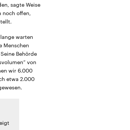
en, sagte Weise
n noch offen,
ellt.
 lange warten
Die Menschen
. Seine Behörde
tsvolumen“ von
hen wir 6.000
ich etwa 2.000
 gewesen.
eigt