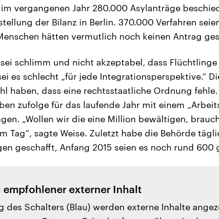
 im vergangenen Jahr 280.000 Asylanträge beschied
stellung der Bilanz in Berlin. 370.000 Verfahren seie
enschen hätten vermutlich noch keinen Antrag gest
 sei schlimm und nicht akzeptabel, dass Flüchtlinge
i es schlecht „für jede Integrationsperspektive.“ 
l haben, dass eine rechtsstaatliche Ordnung fehle
en zufolge für das laufende Jahr mit einem „Arbei
ägen. „Wollen wir die eine Million bewältigen, brauc
 Tag“, sagte Weise. Zuletzt habe die Behörde tägl
gen geschafft, Anfang 2015 seien es noch rund 600
l empfohlener externer Inhalt
g des Schalters (Blau) werden externe Inhalte angez