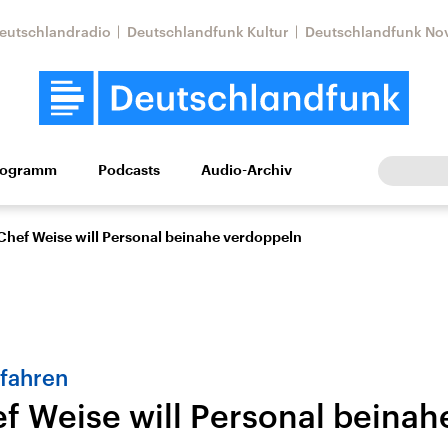
eutschlandradio
Deutschlandfunk Kultur
Deutschlandfunk No
rogramm
Podcasts
Audio-Archiv
Wirtschaft
Wissen
Kultur
Europa
Gesellschaf
hef Weise will Personal beinahe verdoppeln
rfahren
 Weise will Personal beinah
tkonflikt
Iran
Faktenchecks
In unseren Faktenc
lle Lage und
Aktuelle Lage und