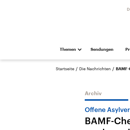
D
Themen
Sendungen
P
Die Nachrichten
Politik
/
/
Startseite
Die Nachrichten
BAMF-C
Hörspiel und Feature
Musik
Archiv
Offene Asylve
BAMF-Chef
USA
Nahos
Aktuelle Beiträge,
Aktue