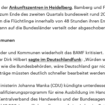
 der
Ankunftszentren in Heidelberg
, Bamberg und Fa
 zum Ende des zweiten Quartals bundesweit rund 20
en die Flüchtlinge innerhalb von 48 Stunden ihren E
n auf die Bundesländer verteilt oder abgeschobe
ommunen
nder und Kommunen wiederholt das BAMF kritisiert.
r Dirk Hilbert
sagte im Deutschlandfunk
: „Würden 
n wie die Bundesbehörden, wäre Deutschland gar ni
nträge müssten deutlich schneller bearbeitet werden
nisterin Johanna Wanka (CDU) kündigte unterdesse
ualifizierungsprogramm für eine Ausbildung im Han
Zentralverband des Handwerks und der Bundesagent