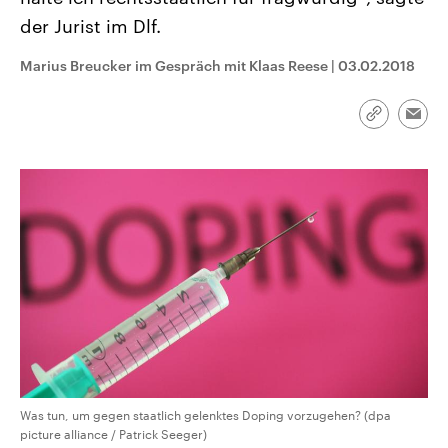
CDU, SPD und FDP regiert.-
aktuelle Weltgeschehen.
der Jurist im Dlf.
Umfragen, Prognosen,
Wahlprogramme, aktuelle Berichte
Sendungen
Programm
Podcasts
und Hintergründe zu den Parteien
Marius Breucker im Gespräch mit Klaas Reese
|
03.02.2018
und Kandidaten der anstehenden
Wahl.
Audio-Archiv
Link
Emai
kopieren/te
Was tun, um gegen staatlich gelenktes Doping vorzugehen? (dpa
picture alliance / Patrick Seeger)