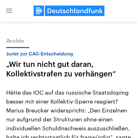
Close
menu
Archiv
Themen
Jurist zur CAS-Entscheidung
„Wir tun nicht gut daran,
Kollektivstrafen zu verhängen“
Hätte das IOC auf das russische Staatsdoping
besser mit einer Kollektiv-Sperre reagiert?
Landtagswahl Sachsen-Anhalt
USA
Marius Breucker widerspricht: „Den Einzelnen
2026
Aktuelle Beiträge, Analys
Alle Informationen
Hintergründe
nur aufgrund der Strukturen ohne einen
Sachsen-Anhalt wählt am 6.
Wirtschaftlich und militäri
September 2026 einen neuen
gehören die Vereinigten S
individuellen Schuldnachweis auszuschließen,
Landtag. Seit 2021 wird das
den mächtigsten Ländern 
halte ich rechtsstaatlich für fragwürdig“, sagte
Bundesland von einer Koalition aus
mit großem Einfluss auf d