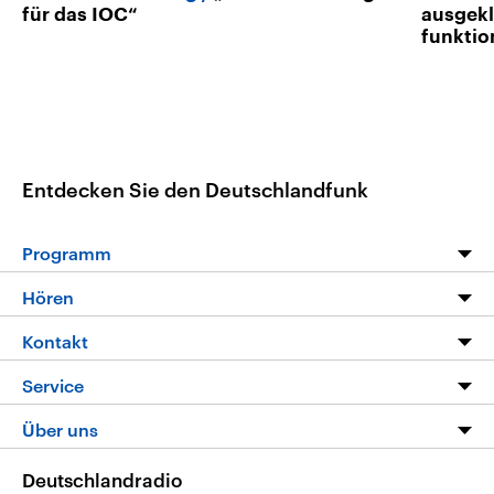
für das IOC“
ausgekl
funktio
Entdecken Sie den Deutschlandfunk
Programm
Programm
Hören
Alle Sendungen
Livestream
Kontakt
Die Nachrichten
Audios
Hörerservice
Service
Nachrichtenleicht
Podcasts
Social Media
FAQ
Über uns
Neue Beiträge auf dlf.de
Deutschlandfunk App
Newsletter
Deutschlandradio
Themen-Schwerpunkte
Nachrichten App
Deutschlandradio
Veranstaltungen