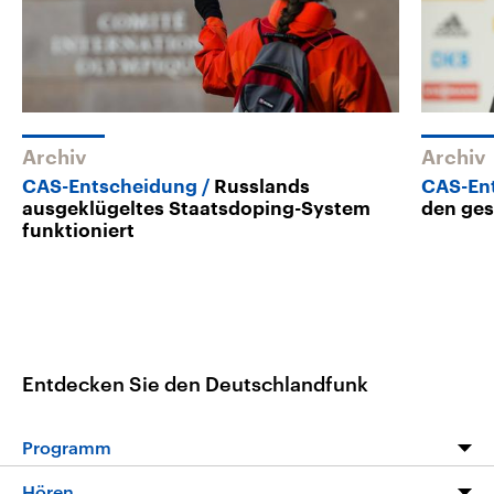
Archiv
Archiv
CAS-Entscheidung
Russlands
CAS-En
ausgeklügeltes Staatsdoping-System
den ge
funktioniert
Entdecken Sie den Deutschlandfunk
Programm
Programm
Hören