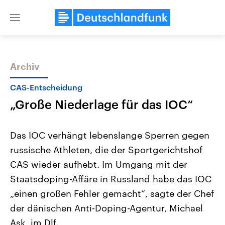
Close
menu
Archiv
Themen
CAS-Entscheidung
„Große Niederlage für das IOC“
Das IOC verhängt lebenslange Sperren gegen
russische Athleten, die der Sportgerichtshof
CAS wieder aufhebt. Im Umgang mit der
Landtagswahl Sachsen-Anhalt
USA
Staatsdoping-Affäre in Russland habe das IOC
2026
Aktuelle Beiträge, Analys
Alle Informationen
„einen großen Fehler gemacht“, sagte der Chef
Hintergründe
Sachsen-Anhalt wählt am 6.
Wirtschaftlich und militäri
der dänischen Anti-Doping-Agentur, Michael
September 2026 einen neuen
gehören die Vereinigten S
Landtag. Seit 2021 wird das
den mächtigsten Ländern 
Ask, im Dlf.
Bundesland von einer Koalition aus
mit großem Einfluss auf d