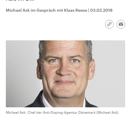
CDU, SPD und FDP regiert.-
aktuelle Weltgeschehen.
Umfragen, Prognosen,
Michael Ask im Gespräch mit Klaas Reese
|
03.02.2018
Wahlprogramme, aktuelle Berichte
Sendungen
Programm
Podcasts
und Hintergründe zu den Parteien
und Kandidaten der anstehenden
Link
Wahl.
Emai
kopieren/te
Audio-Archiv
Michael Ask, Chef der Anti-Doping-Agentur Dänemark (Michael Ask)