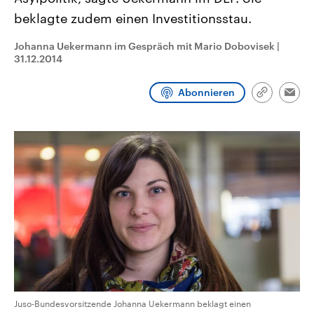
CDU, SPD und FDP regiert.-
aktuelle Weltgeschehen.
beklagte zudem einen Investitionsstau.
Umfragen, Prognosen,
Wahlprogramme, aktuelle Berichte
Sendungen
Programm
Podcasts
und Hintergründe zu den Parteien
Johanna Uekermann im Gespräch mit Mario Dobovisek
|
und Kandidaten der anstehenden
31.12.2014
Wahl.
Audio-Archiv
Abonnieren
Link
Emai
kopieren/te
Juso-Bundesvorsitzende Johanna Uekermann beklagt einen