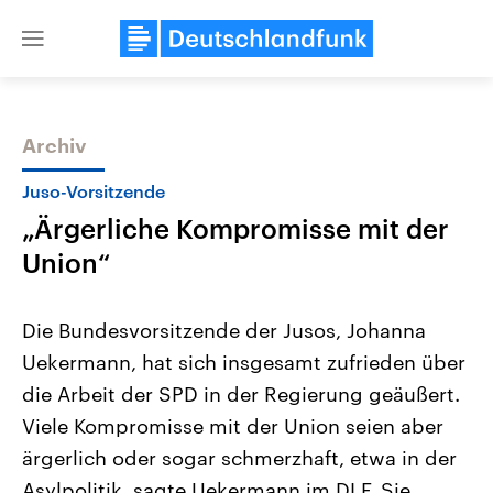
Close
menu
Archiv
Themen
Juso-Vorsitzende
„Ärgerliche Kompromisse mit der
Union“
Die Bundesvorsitzende der Jusos, Johanna
Uekermann, hat sich insgesamt zufrieden über
Landtagswahl Sachsen-Anhalt
USA
die Arbeit der SPD in der Regierung geäußert.
2026
Aktuelle Beiträge, Analys
Alle Informationen
Hintergründe
Viele Kompromisse mit der Union seien aber
Sachsen-Anhalt wählt am 6.
Wirtschaftlich und militäri
September 2026 einen neuen
gehören die Vereinigten S
ärgerlich oder sogar schmerzhaft, etwa in der
Landtag. Seit 2021 wird das
den mächtigsten Ländern 
Asylpolitik, sagte Uekermann im DLF. Sie
Bundesland von einer Koalition aus
mit großem Einfluss auf d