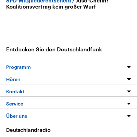
SPD-Mitgliederentscheid
Juso-Chefin:
Koalitionsvertrag kein großer Wurf
Entdecken Sie den Deutschlandfunk
Programm
Programm
Hören
Alle Sendungen
Livestream
Kontakt
Die Nachrichten
Audios
Hörerservice
Service
Nachrichtenleicht
Podcasts
Social Media
FAQ
Über uns
Neue Beiträge auf dlf.de
Deutschlandfunk App
Newsletter
Deutschlandradio
Themen-Schwerpunkte
Nachrichten App
Deutschlandradio
Veranstaltungen
Presse