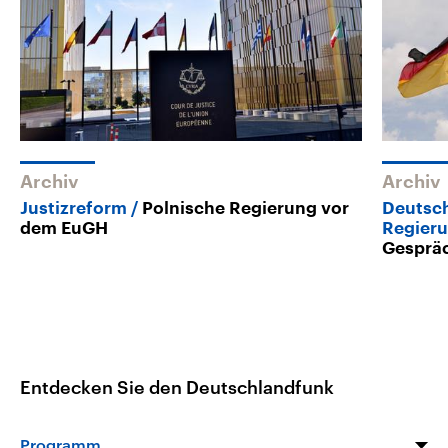
Archiv
Archiv
Justizreform
Polnische Regierung vor
Deutsc
dem EuGH
Regier
Gesprä
Entdecken Sie den Deutschlandfunk
Programm