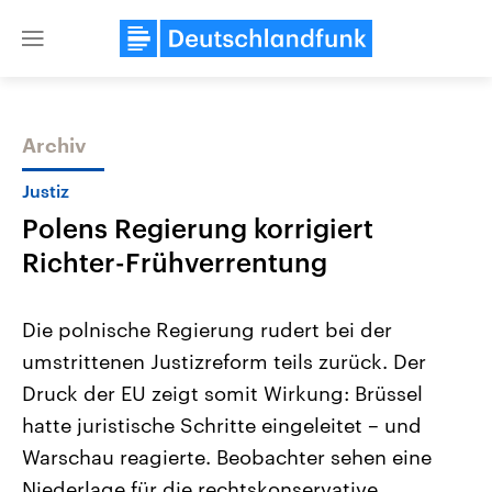
Close
menu
Archiv
Themen
Justiz
Polens Regierung korrigiert
Richter-Frühverrentung
Die polnische Regierung rudert bei der
umstrittenen Justizreform teils zurück. Der
Landtagswahl Sachsen-Anhalt
USA
Druck der EU zeigt somit Wirkung: Brüssel
2026
Aktuelle Beiträge, Analys
Alle Informationen
Hintergründe
hatte juristische Schritte eingeleitet – und
Sachsen-Anhalt wählt am 6.
Wirtschaftlich und militäri
September 2026 einen neuen
gehören die Vereinigten S
Warschau reagierte. Beobachter sehen eine
Landtag. Seit 2021 wird das
den mächtigsten Ländern 
Niederlage für die rechtskonservative
Bundesland von einer Koalition aus
mit großem Einfluss auf d