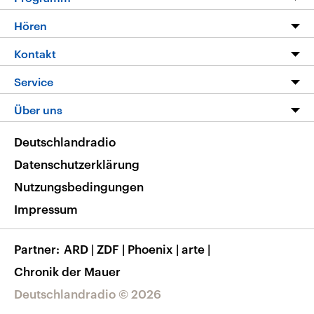
Programm
Hören
Alle Sendungen
Livestream
Kontakt
Die Nachrichten
Audios
Hörerservice
Service
Nachrichtenleicht
Podcasts
Social Media
FAQ
Über uns
Neue Beiträge auf dlf.de
Deutschlandfunk App
Newsletter
Deutschlandradio
Themen-Schwerpunkte
Nachrichten App
Deutschlandradio
Veranstaltungen
Presse
Frequenzen
Datenschutzerklärung
Musikliste
Ausbildung und Karriere
Nutzungsbedingungen
RSS
Transparenz
Impressum
Korrekturen
Barrierefreiheit
Partner
ARD
|
ZDF
|
Phoenix
|
arte
|
Chronik der Mauer
Deutschlandradio © 2026