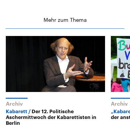
Mehr zum Thema
Archiv
Archiv
Kabarett
Der 12. Politische
„Kabar
Aschermittwoch der Kabarettisten in
der ans
Berlin