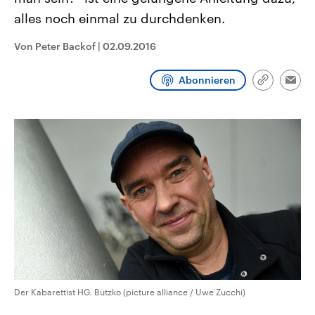
CDU, SPD und FDP regiert.-
aktuelle Weltgeschehen.
alles noch einmal zu durchdenken.
Umfragen, Prognosen,
Wahlprogramme, aktuelle Berichte
Sendungen
Programm
Podcasts
und Hintergründe zu den Parteien
Von Peter Backof
|
02.09.2016
und Kandidaten der anstehenden
Wahl.
Audio-Archiv
Abonnieren
Link
Emai
kopieren/te
Der Kabarettist HG. Butzko (picture alliance / Uwe Zucchi)