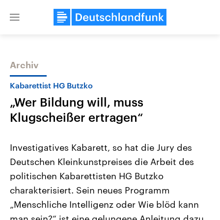
Close
menu
Archiv
Themen
Kabarettist HG Butzko
„Wer Bildung will, muss
Klugscheißer ertragen“
Investigatives Kabarett, so hat die Jury des
Deutschen Kleinkunstpreises die Arbeit des
Landtagswahl Sachsen-Anhalt
USA
politischen Kabarettisten HG Butzko
2026
Aktuelle Beiträge, Analys
Alle Informationen
Hintergründe
charakterisiert. Sein neues Programm
Sachsen-Anhalt wählt am 6.
Wirtschaftlich und militäri
September 2026 einen neuen
gehören die Vereinigten S
„Menschliche Intelligenz oder Wie blöd kann
Landtag. Seit 2021 wird das
den mächtigsten Ländern 
man sein?“ ist eine gelungene Anleitung dazu,
Bundesland von einer Koalition aus
mit großem Einfluss auf d