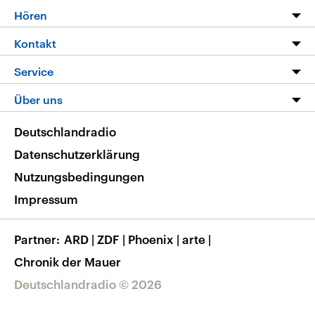
Programm
Hören
Alle Sendungen
Livestream
Kontakt
Die Nachrichten
Audios
Hörerservice
Service
Nachrichtenleicht
Podcasts
Social Media
FAQ
Über uns
Neue Beiträge auf dlf.de
Deutschlandfunk App
Newsletter
Deutschlandradio
Themen-Schwerpunkte
Nachrichten App
Deutschlandradio
Veranstaltungen
Presse
Frequenzen
Datenschutzerklärung
Musikliste
Ausbildung und Karriere
Nutzungsbedingungen
RSS
Transparenz
Impressum
Korrekturen
Barrierefreiheit
Partner
ARD
|
ZDF
|
Phoenix
|
arte
|
Chronik der Mauer
Deutschlandradio © 2026