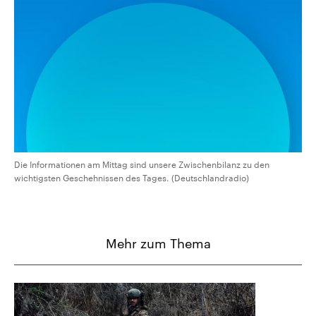
CDU, SPD und FDP regiert.-
aktuelle Weltgeschehen.
Umfragen, Prognosen,
Wahlprogramme, aktuelle Berichte
Sendungen
Programm
Podcasts
und Hintergründe zu den Parteien
und Kandidaten der anstehenden
Wahl.
Audio-Archiv
Die Informationen am Mittag sind unsere Zwischenbilanz zu den
wichtigsten Geschehnissen des Tages. (Deutschlandradio)
Mehr zum Thema