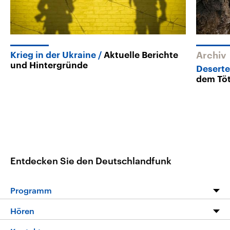
Krieg in der Ukraine
Aktuelle Berichte
Archiv
und Hintergründe
Deserte
dem Tö
Entdecken Sie den Deutschlandfunk
Programm
Programm
Hören
Alle Sendungen
Livestream