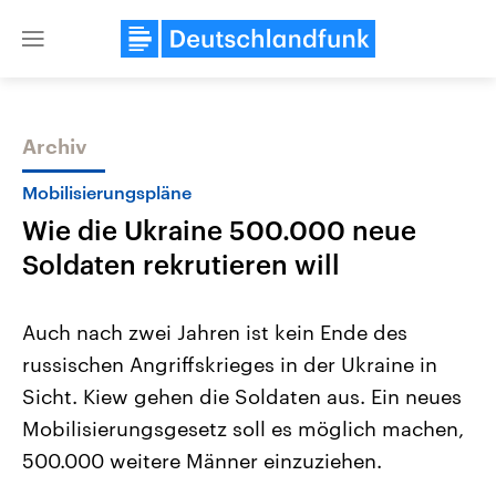
Close
menu
Archiv
Themen
Mobilisierungspläne
Wie die Ukraine 500.000 neue
Soldaten rekrutieren will
Auch nach zwei Jahren ist kein Ende des
russischen Angriffskrieges in der Ukraine in
Landtagswahl Sachsen-Anhalt
USA
Sicht. Kiew gehen die Soldaten aus. Ein neues
2026
Aktuelle Beiträge, Analys
Alle Informationen
Hintergründe
Mobilisierungsgesetz soll es möglich machen,
Sachsen-Anhalt wählt am 6.
Wirtschaftlich und militäri
September 2026 einen neuen
gehören die Vereinigten S
500.000 weitere Männer einzuziehen.
Landtag. Seit 2021 wird das
den mächtigsten Ländern 
Bundesland von einer Koalition aus
mit großem Einfluss auf d