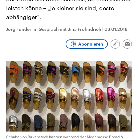
CDU, SPD und FDP regiert.-
aktuelle Weltgeschehen.
leisten könne – „je kleiner sie sind, desto
Umfragen, Prognosen,
Wahlprogramme, aktuelle Berichte
abhängiger“.
Sendungen
Programm
Podcasts
und Hintergründe zu den Parteien
und Kandidaten der anstehenden
Wahl.
Jörg Funder im Gespräch mit Sina Fröhndrich
|
03.01.2018
Audio-Archiv
Abonnieren
Link
Emai
kopieren/te
Schuhe von Birkenstock hängen während der Modemesse Bread &