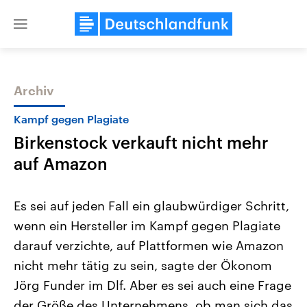
Close
menu
Archiv
Themen
Kampf gegen Plagiate
Birkenstock verkauft nicht mehr
auf Amazon
Es sei auf jeden Fall ein glaubwürdiger Schritt,
wenn ein Hersteller im Kampf gegen Plagiate
Landtagswahl Sachsen-Anhalt
USA
darauf verzichte, auf Plattformen wie Amazon
2026
Aktuelle Beiträge, Analys
Alle Informationen
Hintergründe
nicht mehr tätig zu sein, sagte der Ökonom
Sachsen-Anhalt wählt am 6.
Wirtschaftlich und militäri
September 2026 einen neuen
gehören die Vereinigten S
Jörg Funder im Dlf. Aber es sei auch eine Frage
Landtag. Seit 2021 wird das
den mächtigsten Ländern 
der Größe des Unternehmens, ob man sich das
Bundesland von einer Koalition aus
mit großem Einfluss auf d