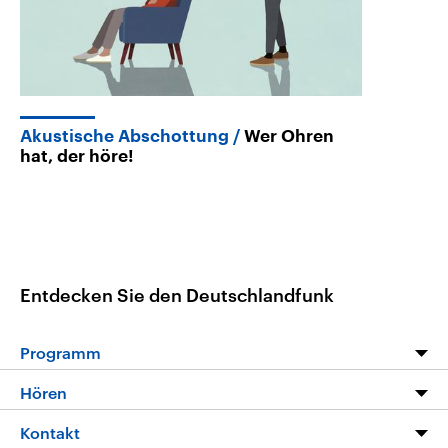
Akustische Abschottung
Wer Ohren
hat, der höre!
Entdecken Sie den Deutschlandfunk
Programm
Programm
Hören
Alle Sendungen
Livestream
Kontakt