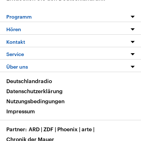
Programm
Programm
Hören
Alle Sendungen
Livestream
Kontakt
Die Nachrichten
Audios
Hörerservice
Service
Nachrichtenleicht
Podcasts
Social Media
FAQ
Über uns
Neue Beiträge auf dlf.de
Deutschlandfunk App
Newsletter
Deutschlandradio
Themen-Schwerpunkte
Nachrichten App
Deutschlandradio
Veranstaltungen
Presse
Frequenzen
Datenschutzerklärung
Musikliste
Ausbildung und Karriere
Nutzungsbedingungen
RSS
Transparenz
Impressum
Korrekturen
Barrierefreiheit
Partner
ARD
|
ZDF
|
Phoenix
|
arte
|
Chronik der Mauer