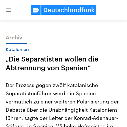
Close
menu
Archiv
Themen
Katalonien
„Die Separatisten wollen die
Abtrennung von Spanien“
Der Prozess gegen zwölf katalanische
Separatistenführer werde in Spanien
Landtagswahl Sachsen-Anhalt
USA
vermutlich zu einer weiteren Polarisierung der
2026
Aktuelle Beiträge, Analys
Alle Informationen
Hintergründe
Debatte über die Unabhängigkeit Kataloniens
Sachsen-Anhalt wählt am 6.
Wirtschaftlich und militäri
September 2026 einen neuen
gehören die Vereinigten S
führen, sagte der Leiter der Konrad-Adenauer-
Landtag. Seit 2021 wird das
den mächtigsten Ländern 
Stiftung in Spanien, Wilhelm Hofmeister, im
Bundesland von einer Koalition aus
mit großem Einfluss auf d