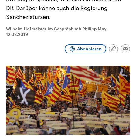
CDU, SPD und FDP regiert.-
aktuelle Weltgeschehen.
Dlf. Darüber könne auch die Regierung
Umfragen, Prognosen,
Wahlprogramme, aktuelle Berichte
Sanchez stürzen.
Sendungen
Programm
Podcasts
und Hintergründe zu den Parteien
und Kandidaten der anstehenden
Wahl.
Wilhelm Hofmeister im Gespräch mit Philipp May
|
Audio-Archiv
12.02.2019
Abonnieren
Link
Emai
kopieren/te