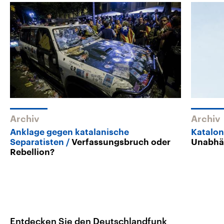
Archiv
Archiv
Anklage gegen katalanische
Katalon
Separatisten
Verfassungsbruch oder
Unabhän
Rebellion?
Entdecken Sie den Deutschlandfunk