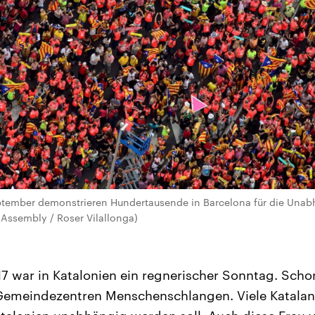
eptember demonstrieren Hundertausende in Barcelona für die Unabh
 Assembly / Roser Vilallonga)
17 war in Katalonien ein regnerischer Sonntag. Schon
Gemeindezentren Menschenschlangen. Viele Katalan