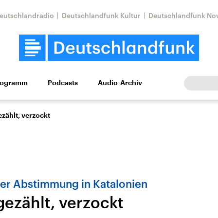
eutschlandradio
Deutschlandfunk Kultur
Deutschlandfunk No
rogramm
Podcasts
Audio-Archiv
Wirtschaft
Wissen
Kultur
Europa
Gesellschaf
zählt, verzockt
der Abstimmung in Katalonien
gezählt, verzockt
Nahostkonflikt
Iran
le Beiträge,
Aktuelle Lage und
Aktuelle Lage und