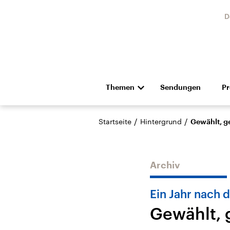
D
Themen
Sendungen
P
Die Nachrichten
Politik
/
/
Startseite
Hintergrund
Gewählt, ge
Hörspiel und Feature
Musik
Archiv
Ein Jahr nach 
Gewählt, 
Landtagswahl Sachsen-
USA
Anhalt 2026
Aktuel