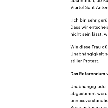
abstimmen, ob Kat
Viertel Sant Anton
„Ich bin sehr ger
Dass wir entschei
nicht sein lässt, w
Wie diese Frau dü
Unabhängigkeit se
stiller Protest.
Das Referendum wa
Unabhängig oder n
abgestimmt werde
unmissverständli
Regionalregierung