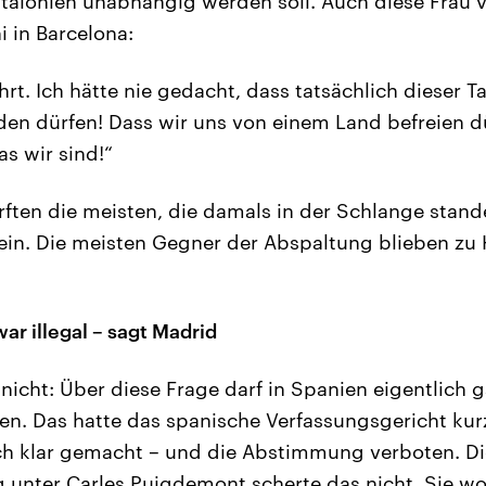
alonien unabhängig werden soll. Auch diese Frau v
i in Barcelona:
ührt. Ich hätte nie gedacht, dass tatsächlich diese
den dürfen! Dass wir uns von einem Land befreien d
as wir sind!“
rften die meisten, die damals in der Schlange stande
in. Die meisten Gegner der Abspaltung blieben zu H
r illegal – sagt Madrid
icht: Über diese Frage darf in Spanien eigentlich g
n. Das hatte das spanische Verfassungsgericht kur
ch klar gemacht – und die Abstimmung verboten. Di
 unter Carles Puigdemont scherte das nicht. Sie wo