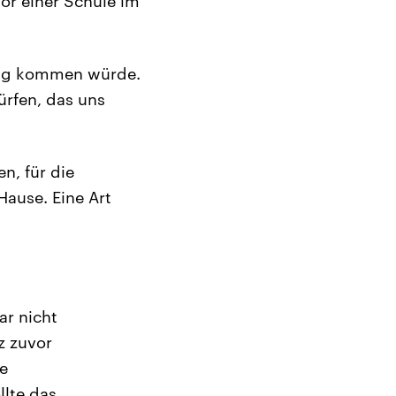
or einer Schule im
r Tag kommen würde.
ürfen, das uns
n, für die
ause. Eine Art
ar nicht
z zuvor
e
llte das