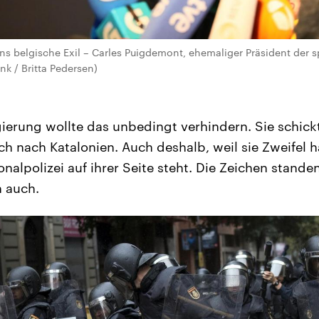
ns belgische Exil – Carles Puigdemont, ehemaliger Präsident der 
nk / Britta Pedersen)
ierung wollte das unbedingt verhindern. Sie schic
ich nach Katalonien. Auch deshalb, weil sie Zweifel h
nalpolizei auf ihrer Seite steht. Die Zeichen stande
 auch.