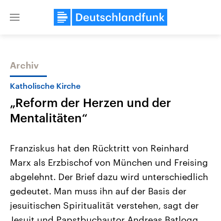
Close
menu
Archiv
Themen
Katholische Kirche
„Reform der Herzen und der
Mentalitäten“
Franziskus hat den Rücktritt von Reinhard
Marx als Erzbischof von München und Freising
Landtagswahl Sachsen-Anhalt
USA
abgelehnt. Der Brief dazu wird unterschiedlich
2026
Aktuelle Beiträge, Analys
Alle Informationen
Hintergründe
gedeutet. Man muss ihn auf der Basis der
Sachsen-Anhalt wählt am 6.
Wirtschaftlich und militäri
September 2026 einen neuen
gehören die Vereinigten S
jesuitischen Spiritualität verstehen, sagt der
Landtag. Seit 2021 wird das
den mächtigsten Ländern 
Jesuit und Papstbuchautor Andreas Batlogg.
Bundesland von einer Koalition aus
mit großem Einfluss auf d