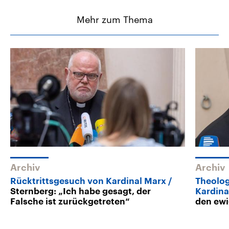
Mehr zum Thema
Archiv
Archiv
Rücktrittsgesuch von Kardinal Marx
Theolog
Sternberg: „Ich habe gesagt, der
Kardina
Falsche ist zurückgetreten“
den ew