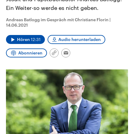
CDU, SPD und FDP regiert.-
aktuelle Weltgeschehen.
Ein Weiter-so werde es nicht geben.
Umfragen, Prognosen,
Wahlprogramme, aktuelle Berichte
Sendungen
Programm
Podcasts
und Hintergründe zu den Parteien
Andreas Batlogg im Gespräch mit Christiane Florin
|
und Kandidaten der anstehenden
14.06.2021
Wahl.
Audio-Archiv
Hören
12:31
Audio herunterladen
Abonnieren
Link
Email
kopieren/teilen