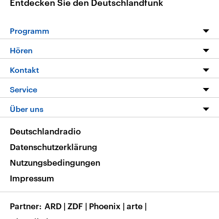
Entdecken Sie den Deutschlandfunk
Programm
Programm
Hören
Alle Sendungen
Livestream
Kontakt
Die Nachrichten
Audios
Hörerservice
Service
Nachrichtenleicht
Podcasts
Social Media
FAQ
Über uns
Neue Beiträge auf dlf.de
Deutschlandfunk App
Newsletter
Deutschlandradio
Themen-Schwerpunkte
Nachrichten App
Deutschlandradio
Veranstaltungen
Presse
Frequenzen
Datenschutzerklärung
Musikliste
Ausbildung und Karriere
Nutzungsbedingungen
RSS
Transparenz
Impressum
Korrekturen
Barrierefreiheit
Partner
ARD
|
ZDF
|
Phoenix
|
arte
|