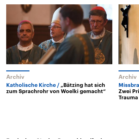
Archiv
Archiv
Katholische Kirche
„Bätzing hat sich
Missbra
zum Sprachrohr von Woelki gemacht“
Zwei Pr
Trauma 