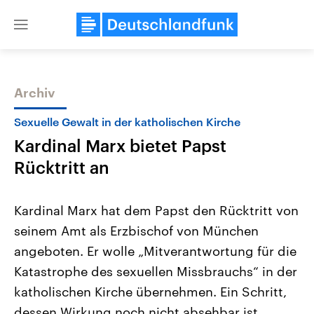
Close
menu
Archiv
Themen
Sexuelle Gewalt in der katholischen Kirche
Kardinal Marx bietet Papst
Rücktritt an
Kardinal Marx hat dem Papst den Rücktritt von
seinem Amt als Erzbischof von München
Landtagswahl Sachsen-Anhalt
USA
angeboten. Er wolle „Mitverantwortung für die
2026
Aktuelle Beiträge, Analys
Alle Informationen
Hintergründe
Katastrophe des sexuellen Missbrauchs“ in der
Sachsen-Anhalt wählt am 6.
Wirtschaftlich und militäri
September 2026 einen neuen
gehören die Vereinigten S
katholischen Kirche übernehmen. Ein Schritt,
Landtag. Seit 2021 wird das
den mächtigsten Ländern 
dessen Wirkung noch nicht absehbar ist.
Bundesland von einer Koalition aus
mit großem Einfluss auf d