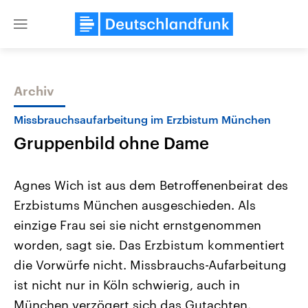
Close
menu
Archiv
Themen
Missbrauchsaufarbeitung im Erzbistum München
Gruppenbild ohne Dame
Agnes Wich ist aus dem Betroffenenbeirat des
Erzbistums München ausgeschieden. Als
einzige Frau sei sie nicht ernstgenommen
Landtagswahl Sachsen-Anhalt
USA
worden, sagt sie. Das Erzbistum kommentiert
2026
Aktuelle Beiträge, Analys
Alle Informationen
die Vorwürfe nicht. Missbrauchs-Aufarbeitung
Hintergründe
Sachsen-Anhalt wählt am 6.
Wirtschaftlich und militäri
ist nicht nur in Köln schwierig, auch in
September 2026 einen neuen
gehören die Vereinigten S
Landtag. Seit 2021 wird das
den mächtigsten Ländern 
München verzögert sich das Gutachten.
Bundesland von einer Koalition aus
mit großem Einfluss auf d