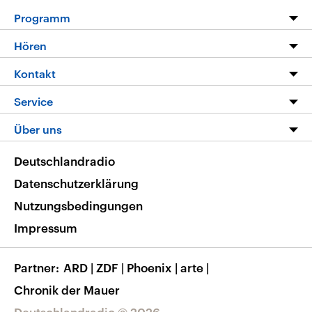
Programm
Programm
Hören
Alle Sendungen
Livestream
Kontakt
Die Nachrichten
Audios
Hörerservice
Service
Nachrichtenleicht
Podcasts
Social Media
FAQ
Über uns
Neue Beiträge auf dlf.de
Deutschlandfunk App
Newsletter
Deutschlandradio
Themen-Schwerpunkte
Nachrichten App
Deutschlandradio
Veranstaltungen
Presse
Frequenzen
Datenschutzerklärung
Musikliste
Ausbildung und Karriere
Nutzungsbedingungen
RSS
Transparenz
Impressum
Korrekturen
Barrierefreiheit
Partner
ARD
|
ZDF
|
Phoenix
|
arte
|
Chronik der Mauer