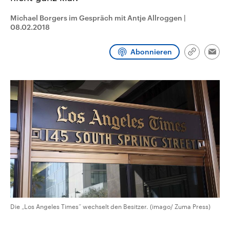
aktuelle Weltgeschehen.
Diese wird wie die Hisboll
Libanon vom Iran unterstüt
Michael Borgers im Gespräch mit Antje Allroggen
|
08.02.2018
Sendungen
Programm
Podcasts
Abonnieren
Link
Audio-Archiv
Emai
kopieren/te
Die „Los Angeles Times“ wechselt den Besitzer. (imago/ Zuma Press)