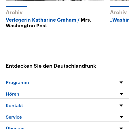
Archiv
Archiv
Verlegerin Katharine Graham
Mrs.
„Washi
Washington Post
Entdecken Sie den Deutschlandfunk
Programm
Programm
Hören
Alle Sendungen
Livestream
Kontakt
Die Nachrichten
Audios
Hörerservice
Service
Nachrichtenleicht
Podcasts
Social Media
FAQ
Über uns
Neue Beiträge auf dlf.de