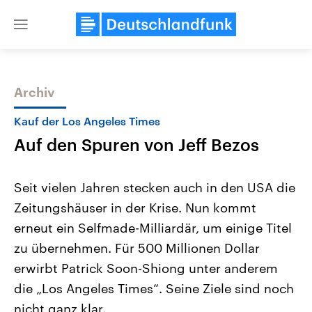
Close
menu
Archiv
Themen
Kauf der Los Angeles Times
Auf den Spuren von Jeff Bezos
Seit vielen Jahren stecken auch in den USA die
Zeitungshäuser in der Krise. Nun kommt
erneut ein Selfmade-Milliardär, um einige Titel
USA
Nahostkonflikt
zu übernehmen. Für 500 Millionen Dollar
Aktuelle Beiträge, Analysen und
Aktuelle Lage und Hinter
Der Überfall der palästine
Hintergründe
erwirbt Patrick Soon-Shiong unter anderem
Wirtschaftlich und militärisch
Terrororganisation Hamas
die „Los Angeles Times“. Seine Ziele sind noch
gehören die Vereinigten Staaten zu
Oktober 2023 auf Israel ha
den mächtigsten Ländern der Erde,
Region wieder die Gewalt 
nicht ganz klar.
mit großem Einfluss auf das
Israel möchte die Hamas z