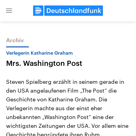
Close
menu
Archiv
Themen
Verlegerin Katharine Graham
Mrs. Washington Post
Steven Spielberg erzählt in seinem gerade in
den USA angelaufenen Film „The Post“ die
Geschichte von Katharine Graham. Die
Landtagswahl Sachsen-Anhalt
USA
Verlegerin machte aus der einst eher
2026
Aktuelle Beiträge, Analys
Alle Informationen
unbekannten „Washington Post“ eine der
Hintergründe
Sachsen-Anhalt wählt am 6.
Wirtschaftlich und militäri
wichtigsten Zeitungen der USA. Vor allem eine
September 2026 einen neuen
gehören die Vereinigten S
Landtag. Seit 2021 wird das
den mächtigsten Ländern 
Geschichte begründete ihren Ruhm.
Bundesland von einer Koalition aus
mit großem Einfluss auf d