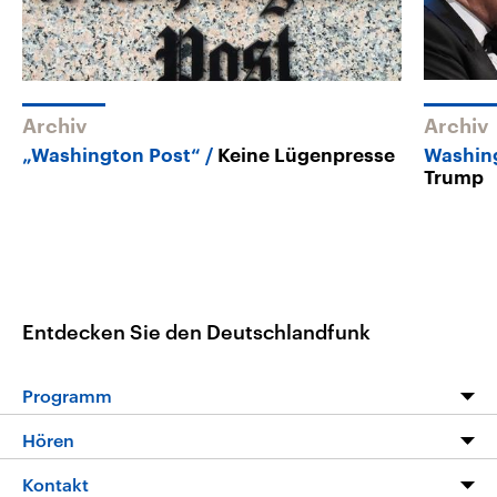
Archiv
Archiv
„Washington Post“
Keine Lügenpresse
Washin
Trump
Entdecken Sie den Deutschlandfunk
Programm
Programm
Hören
Alle Sendungen
Livestream
Kontakt