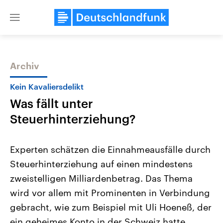
Close
menu
Archiv
Themen
Kein Kavaliersdelikt
Was fällt unter
Steuerhinterziehung?
Experten schätzen die Einnahmeausfälle durch
Steuerhinterziehung auf einen mindestens
Landtagswahl Sachsen-Anhalt
USA
zweistelligen Milliardenbetrag. Das Thema
2026
Aktuelle Beiträge, Analys
Alle Informationen
Hintergründe
wird vor allem mit Prominenten in Verbindung
Sachsen-Anhalt wählt am 6.
Wirtschaftlich und militäri
September 2026 einen neuen
gehören die Vereinigten S
gebracht, wie zum Beispiel mit Uli Hoeneß, der
Landtag. Seit 2021 wird das
den mächtigsten Ländern 
ein geheimes Konto in der Schweiz hatte.
Bundesland von einer Koalition aus
mit großem Einfluss auf d