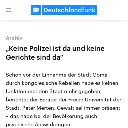
Close
menu
Archiv
Themen
„Keine Polizei ist da und keine
Gerichte sind da“
Schon vor der Einnahme der Stadt Goma
durch kongolesische Rebellen habe es keinen
funktionierenden Staat mehr gegeben,
berichtet der Berater der Freien Universität der
Landtagswahl Sachsen-Anhalt
USA
2026
Aktuelle Beiträge, Analys
Stadt, Peter Merten. Gewalt sei immer präsent
Alle Informationen
Hintergründe
Sachsen-Anhalt wählt am 6.
Wirtschaftlich und militäri
– das habe bei der Bevölkerung auch
September 2026 einen neuen
gehören die Vereinigten S
Landtag. Seit 2021 wird das
den mächtigsten Ländern 
psychische Auswirkungen.
Bundesland von einer Koalition aus
mit großem Einfluss auf d