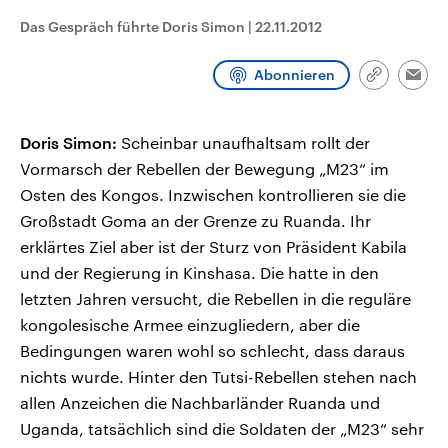
CDU, SPD und FDP regiert.-
aktuelle Weltgeschehen.
Das Gespräch führte Doris Simon
|
22.11.2012
Umfragen, Prognosen,
Wahlprogramme, aktuelle Berichte
Sendungen
Programm
Podcasts
und Hintergründe zu den Parteien
Abonnieren
und Kandidaten der anstehenden
Link
Emai
Wahl.
kopieren/te
Audio-Archiv
Doris Simon:
Scheinbar unaufhaltsam rollt der
Vormarsch der Rebellen der Bewegung „M23“ im
Osten des Kongos. Inzwischen kontrollieren sie die
Großstadt Goma an der Grenze zu Ruanda. Ihr
erklärtes Ziel aber ist der Sturz von Präsident Kabila
und der Regierung in Kinshasa. Die hatte in den
letzten Jahren versucht, die Rebellen in die reguläre
kongolesische Armee einzugliedern, aber die
Bedingungen waren wohl so schlecht, dass daraus
nichts wurde. Hinter den Tutsi-Rebellen stehen nach
allen Anzeichen die Nachbarländer Ruanda und
Uganda, tatsächlich sind die Soldaten der „M23“ sehr