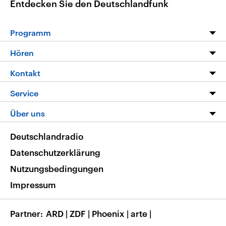
Entdecken Sie den Deutschlandfunk
Programm
Programm
Hören
Alle Sendungen
Livestream
Kontakt
Die Nachrichten
Audios
Hörerservice
Service
Nachrichtenleicht
Podcasts
Social Media
FAQ
Über uns
Neue Beiträge auf dlf.de
Deutschlandfunk App
Newsletter
Deutschlandradio
Themen-Schwerpunkte
Nachrichten App
Deutschlandradio
Veranstaltungen
Presse
Frequenzen
Datenschutzerklärung
Musikliste
Ausbildung und Karriere
Nutzungsbedingungen
RSS
Transparenz
Impressum
Korrekturen
Barrierefreiheit
Partner
ARD
|
ZDF
|
Phoenix
|
arte
|