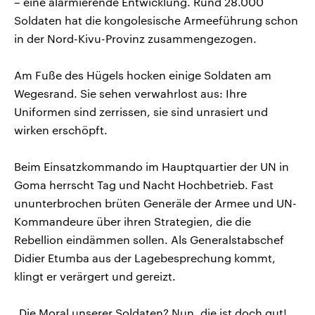
– eine alarmierende Entwicklung. Rund 28.000
Soldaten hat die kongolesische Armeeführung schon
in der Nord-Kivu-Provinz zusammengezogen.
Am Fuße des Hügels hocken einige Soldaten am
Wegesrand. Sie sehen verwahrlost aus: Ihre
Uniformen sind zerrissen, sie sind unrasiert und
wirken erschöpft.
Beim Einsatzkommando im Hauptquartier der UN in
Goma herrscht Tag und Nacht Hochbetrieb. Fast
ununterbrochen brüten Generäle der Armee und UN-
Kommandeure über ihren Strategien, die die
Rebellion eindämmen sollen. Als Generalstabschef
Didier Etumba aus der Lagebesprechung kommt,
klingt er verärgert und gereizt.
„Die Moral unserer Soldaten? Nun, die ist doch gut!