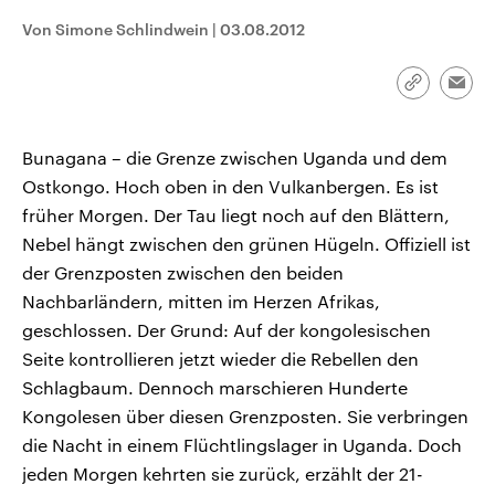
CDU, SPD und FDP regiert.-
aktuelle Weltgeschehen.
Von Simone Schlindwein
|
03.08.2012
Umfragen, Prognosen,
Wahlprogramme, aktuelle Berichte
Sendungen
Programm
Podcasts
und Hintergründe zu den Parteien
und Kandidaten der anstehenden
Link
Emai
Wahl.
kopieren/te
Audio-Archiv
Bunagana – die Grenze zwischen Uganda und dem
Ostkongo. Hoch oben in den Vulkanbergen. Es ist
früher Morgen. Der Tau liegt noch auf den Blättern,
Nebel hängt zwischen den grünen Hügeln. Offiziell ist
der Grenzposten zwischen den beiden
Nachbarländern, mitten im Herzen Afrikas,
geschlossen. Der Grund: Auf der kongolesischen
Seite kontrollieren jetzt wieder die Rebellen den
Schlagbaum. Dennoch marschieren Hunderte
Kongolesen über diesen Grenzposten. Sie verbringen
die Nacht in einem Flüchtlingslager in Uganda. Doch
jeden Morgen kehrten sie zurück, erzählt der 21-