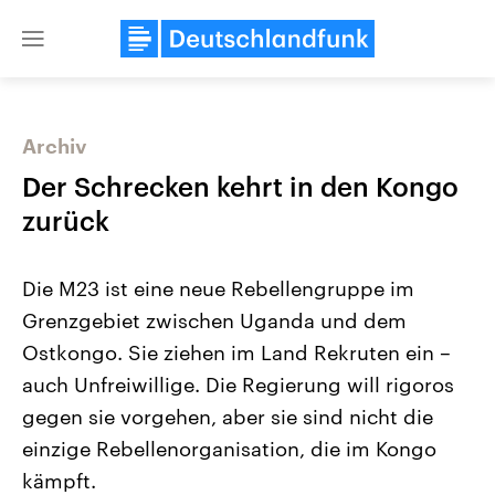
Close
menu
Archiv
Themen
Der Schrecken kehrt in den Kongo
zurück
Die M23 ist eine neue Rebellengruppe im
Grenzgebiet zwischen Uganda und dem
Ostkongo. Sie ziehen im Land Rekruten ein –
auch Unfreiwillige. Die Regierung will rigoros
Landtagswahl Sachsen-Anhalt
USA
2026
Aktuelle Beiträge, Analys
gegen sie vorgehen, aber sie sind nicht die
Alle Informationen
Hintergründe
Sachsen-Anhalt wählt am 6.
Wirtschaftlich und militäri
einzige Rebellenorganisation, die im Kongo
September 2026 einen neuen
gehören die Vereinigten S
Landtag. Seit 2021 wird das
den mächtigsten Ländern 
kämpft.
Bundesland von einer Koalition aus
mit großem Einfluss auf d