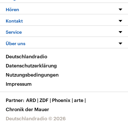
Programm
Hören
Alle Sendungen
Livestream
Kontakt
Die Nachrichten
Audios
Hörerservice
Service
Nachrichtenleicht
Podcasts
Social Media
FAQ
Über uns
Neue Beiträge auf dlf.de
Deutschlandfunk App
Newsletter
Deutschlandradio
Themen-Schwerpunkte
Nachrichten App
Deutschlandradio
Veranstaltungen
Presse
Frequenzen
Datenschutzerklärung
Musikliste
Ausbildung und Karriere
Nutzungsbedingungen
RSS
Transparenz
Impressum
Korrekturen
Barrierefreiheit
Partner
ARD
|
ZDF
|
Phoenix
|
arte
|
Chronik der Mauer
Deutschlandradio © 2026