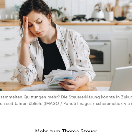
esammelten Quittungen mehr? Die Steuererklärung könnte in Zukun
ich seit Jahren üblich. (IMAGO / Pond5 Images / xsheremetiox vi
Mehr zum Thema Steuer