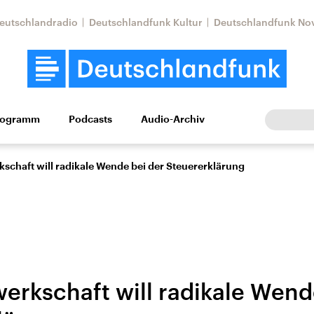
eutschlandradio
Deutschlandfunk Kultur
Deutschlandfunk No
rogramm
Podcasts
Audio-Archiv
Wirtschaft
Wissen
Kultur
Europa
Gesellschaf
schaft will radikale Wende bei der Steuererklärung
erkschaft will radikale Wend
Nahostkonflikt
Iran
le Beiträge,
Aktuelle Lage und
Aktuelle Lage und