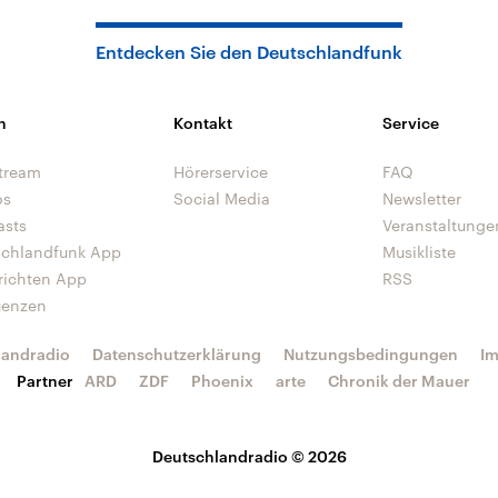
Entdecken Sie den Deutschlandfunk
n
Kontakt
Service
tream
Hörerservice
FAQ
os
Social Media
Newsletter
asts
Veranstaltunge
schlandfunk App
Musikliste
richten App
RSS
uenzen
landradio
Datenschutzerklärung
Nutzungsbedingungen
I
Partner
ARD
ZDF
Phoenix
arte
Chronik der Mauer
Deutschlandradio © 2026