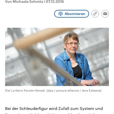
Von Michaela Schmitz
|
07.12.2016
CDU, SPD und FDP regiert.-
aktuelle Weltgeschehen.
Umfragen, Prognosen,
Wahlprogramme, aktuelle Berichte
Abonnieren
Sendungen
Programm
Podcasts
und Hintergründe zu den Parteien
Link
Emai
und Kandidaten der anstehenden
kopieren/te
Wahl.
Audio-Archiv
Die Lyrikerin Kerstin Hensel. (dpa / picture-alliance / Jens Kalaene)
Bei der Schleuderfigur wird Zufall zum System und