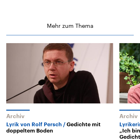
Mehr zum Thema
Archiv
Archiv
Lyrik von Rolf Persch
Gedichte mit
Lyriker
doppeltem Boden
„Ich bi
Gedich