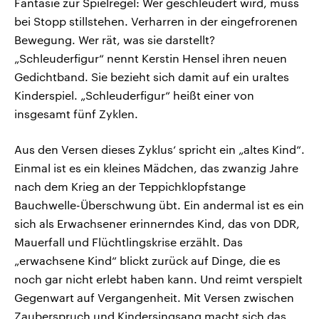
Fantasie zur Spielregel: Wer geschleudert wird, muss
bei Stopp stillstehen. Verharren in der eingefrorenen
Bewegung. Wer rät, was sie darstellt?
„Schleuderfigur“ nennt Kerstin Hensel ihren neuen
Gedichtband. Sie bezieht sich damit auf ein uraltes
Kinderspiel. „Schleuderfigur“ heißt einer von
insgesamt fünf Zyklen.
Aus den Versen dieses Zyklus‘ spricht ein „altes Kind“.
Einmal ist es ein kleines Mädchen, das zwanzig Jahre
nach dem Krieg an der Teppichklopfstange
Bauchwelle-Überschwung übt. Ein andermal ist es ein
sich als Erwachsener erinnerndes Kind, das von DDR,
Mauerfall und Flüchtlingskrise erzählt. Das
„erwachsene Kind“ blickt zurück auf Dinge, die es
noch gar nicht erlebt haben kann. Und reimt verspielt
Gegenwart auf Vergangenheit. Mit Versen zwischen
Zauberspruch und Kindersingsang macht sich das