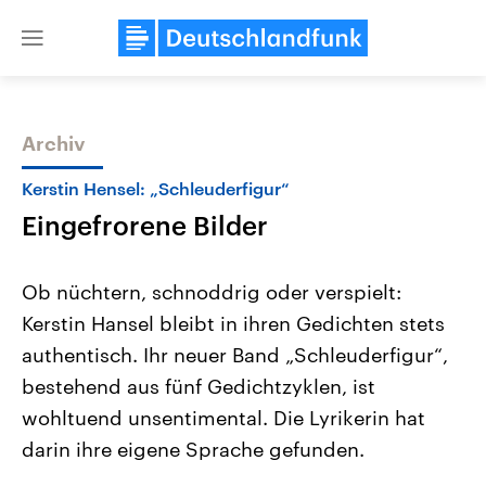
Close
menu
Archiv
Themen
Kerstin Hensel: „Schleuderfigur“
Eingefrorene Bilder
Ob nüchtern, schnoddrig oder verspielt:
Kerstin Hansel bleibt in ihren Gedichten stets
authentisch. Ihr neuer Band „Schleuderfigur“,
Landtagswahl Sachsen-Anhalt
USA
bestehend aus fünf Gedichtzyklen, ist
2026
Aktuelle Beiträge, Analys
Alle Informationen
wohltuend unsentimental. Die Lyrikerin hat
Hintergründe
Sachsen-Anhalt wählt am 6.
Wirtschaftlich und militäri
darin ihre eigene Sprache gefunden.
September 2026 einen neuen
gehören die Vereinigten S
Landtag. Seit 2021 wird das
den mächtigsten Ländern 
Bundesland von einer Koalition aus
mit großem Einfluss auf d