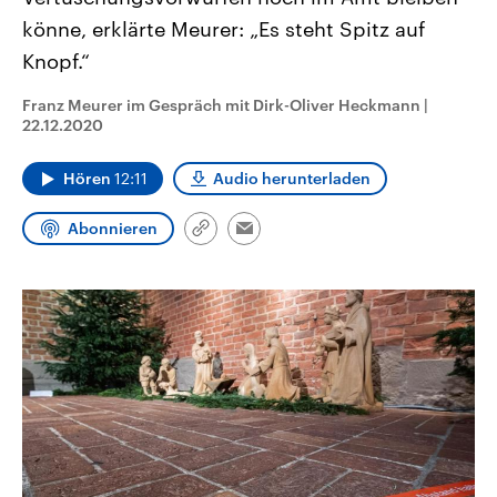
CDU, SPD und FDP regiert.-
aktuelle Weltgeschehen.
könne, erklärte Meurer: „Es steht Spitz auf
Umfragen, Prognosen,
Wahlprogramme, aktuelle Berichte
Knopf.“
Sendungen
Programm
Podcasts
und Hintergründe zu den Parteien
und Kandidaten der anstehenden
Wahl.
Franz Meurer im Gespräch mit Dirk-Oliver Heckmann
|
Audio-Archiv
22.12.2020
Hören
12:11
Audio herunterladen
Abonnieren
Link
Email
kopieren/teilen