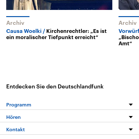
Archiv
Archiv
Causa Woelki
Kirchenrechtler: „Es ist
Vorwürf
ein moralischer Tiefpunkt erreicht“
„Bischo
Amt“
Entdecken Sie den Deutschlandfunk
Programm
Programm
Hören
Alle Sendungen
Livestream
Kontakt
Die Nachrichten
Audios