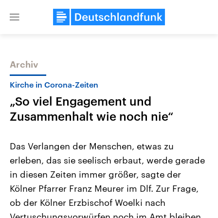
Close
menu
Archiv
Themen
Kirche in Corona-Zeiten
„So viel Engagement und
Zusammenhalt wie noch nie“
Das Verlangen der Menschen, etwas zu
erleben, das sie seelisch erbaut, werde gerade
Landtagswahl Sachsen-Anhalt
USA
in diesen Zeiten immer größer, sagte der
2026
Aktuelle Beiträge, Analys
Alle Informationen
Hintergründe
Kölner Pfarrer Franz Meurer im Dlf. Zur Frage,
Sachsen-Anhalt wählt am 6.
Wirtschaftlich und militäri
September 2026 einen neuen
gehören die Vereinigten S
ob der Kölner Erzbischof Woelki nach
Landtag. Seit 2021 wird das
den mächtigsten Ländern 
Vertuschungsvorwürfen noch im Amt bleiben
Bundesland von einer Koalition aus
mit großem Einfluss auf d