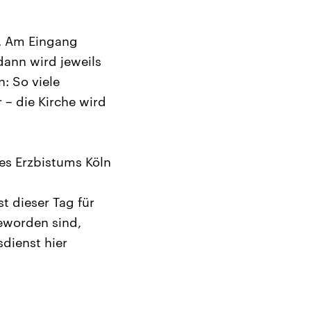
t. Am Eingang
ann wird jeweils
n: So viele
 – die Kirche wird
des Erzbistums Köln
st dieser Tag für
geworden sind,
sdienst hier