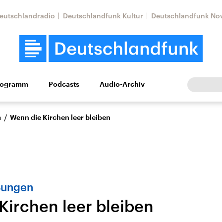
eutschlandradio
Deutschlandfunk Kultur
Deutschlandfunk No
rogramm
Podcasts
Audio-Archiv
Wirtschaft
Wissen
Kultur
Europa
Gesellschaf
/
n
Wenn die Kirchen leer bleiben
ßungen
Kirchen leer bleiben
Nahostkonflikt
Iran
le Beiträge,
Aktuelle Lage und
Aktuelle Lage und