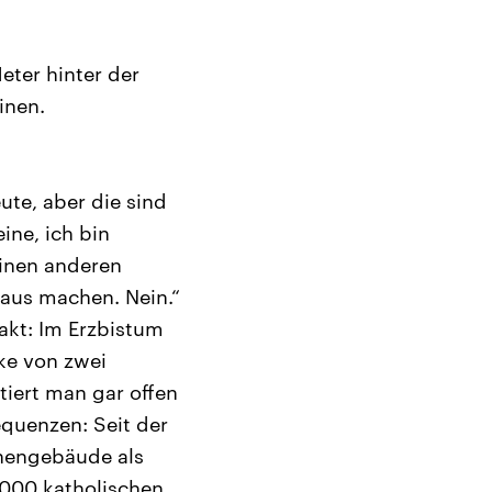
eter hinter der
inen.
ute, aber die sind
ine, ich bin
einen anderen
aus machen. Nein.“
Fakt: Im Erzbistum
rke von zwei
tiert man gar offen
quenzen: Seit der
hengebäude als
.000 katholischen