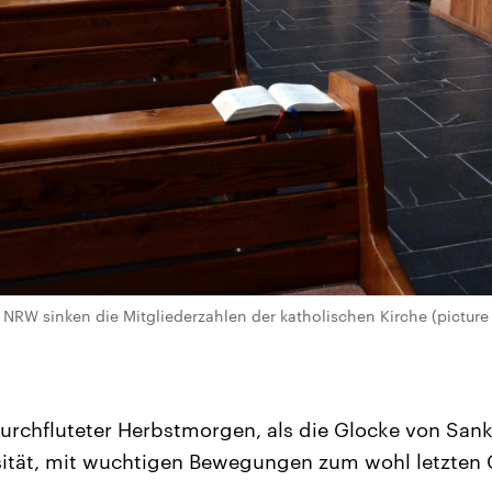
 NRW sinken die Mitgliederzahlen der katholischen Kirche (picture 
durchfluteter Herbstmorgen, als die Glocke von Sank
sität, mit wuchtigen Bewegungen zum wohl letzten 