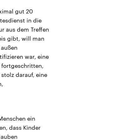
ximal gut 20
esdienst in die
r aus dem Treffen
is gibt, will man
t außen
ifizieren war, eine
fortgeschritten,
stolz darauf, eine
n,
 Menschen ein
en, dass Kinder
Glauben