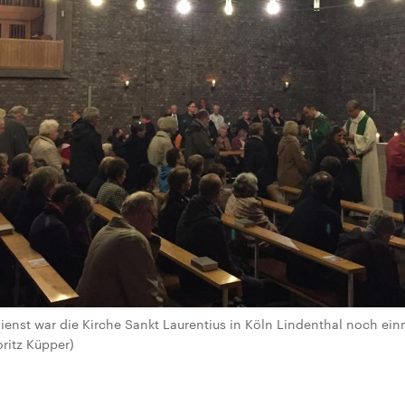
nst war die Kirche Sankt Laurentius in Köln Lindenthal noch einm
ritz Küpper)