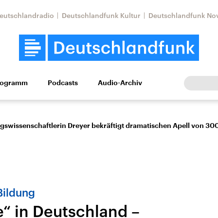
eutschlandradio
Deutschlandfunk Kultur
Deutschlandfunk No
rogramm
Podcasts
Audio-Archiv
Wirtschaft
Wissen
Kultur
Europa
Gesellschaf
ungswissenschaftlerin Dreyer bekräftigt dramatischen Apell von 30
Bildung
Nahostkonflikt
Iran
e“ in Deutschland –
le Beiträge,
Aktuelle Lage und
Aktuelle Lage und