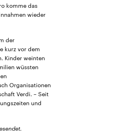
Euro komme das
seinnahmen wieder
em der
he kurz vor dem
n. Kinder weinten
milien wüssten
den
uch Organisationen
haft Verdi. – Seit
nungszeiten und
esendet.