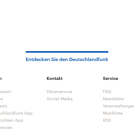
Entdecken Sie den Deutschlandfunk
n
Kontakt
Service
tream
Hörerservice
FAQ
os
Social Media
Newsletter
asts
Veranstaltunge
schlandfunk App
Musikliste
richten App
RSS
uenzen