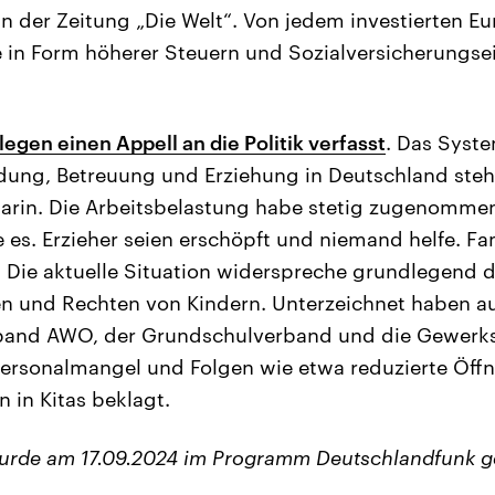
rin der Zeitung „Die Welt“. Von jedem investierten 
he in Form höherer Steuern und Sozialversicherung
legen einen Appell an die Politik verfasst
. Das Syst
ldung, Betreuung und Erziehung in Deutschland ste
 darin. Die Arbeitsbelastung habe stetig zugenomme
es. Erzieher seien erschöpft und niemand helfe. Fa
. Die aktuelle Situation widerspreche grundlegend 
n und Rechten von Kindern. Unterzeichnet haben a
band AWO, der Grundschulverband und die Gewerksc
rsonalmangel und Folgen wie etwa reduzierte Öff
 in Kitas beklagt.
wurde am 17.09.2024 im Programm Deutschlandfunk g