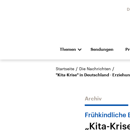
D
Themen
Sendungen
P
Die Nachrichten
Politik
/
/
Startseite
Die Nachrichten
Hörspiel und Feature
Musik
"Kita-Krise" in Deutschland - Erzieh
Archiv
Frühkindliche 
Landtagswahl Sachsen-
USA
„Kita-Kris
Anhalt 2026
Aktuel