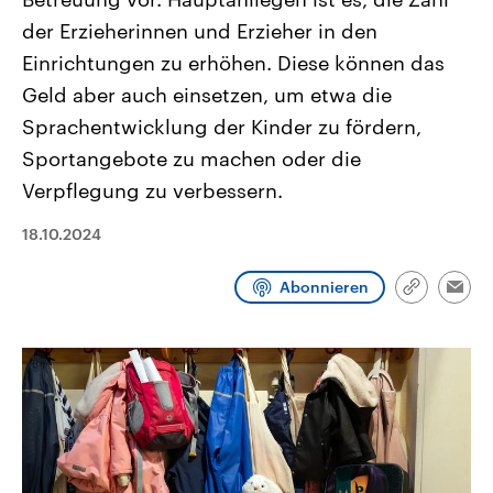
CDU, SPD und FDP regiert.-
aktuelle Weltgeschehen.
der Erzieherinnen und Erzieher in den
Umfragen, Prognosen,
Wahlprogramme, aktuelle Berichte
Einrichtungen zu erhöhen. Diese können das
Sendungen
Programm
Podcasts
und Hintergründe zu den Parteien
und Kandidaten der anstehenden
Geld aber auch einsetzen, um etwa die
Wahl.
Audio-Archiv
Sprachentwicklung der Kinder zu fördern,
Sportangebote zu machen oder die
Verpflegung zu verbessern.
18.10.2024
Abonnieren
Link
Emai
kopieren/te