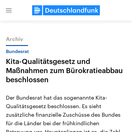
Close
menu
Archiv
Themen
Bundesrat
Kita-Qualitätsgesetz und
Maßnahmen zum Bürokratieabbau
beschlossen
Der Bundesrat hat das sogenannte Kita-
Landtagswahl Sachsen-Anhalt
USA
Qualitätsgesetz beschlossen. Es sieht
2026
Aktuelle Beiträge, Analys
Alle Informationen
Hintergründe
zusätzliche finanzielle Zuschüsse des Bundes
Sachsen-Anhalt wählt am 6.
Wirtschaftlich und militäri
September 2026 einen neuen
gehören die Vereinigten S
für die Länder bei der frühkindlichen
Landtag. Seit 2021 wird das
den mächtigsten Ländern 
Bundesland von einer Koalition aus
Betreuung vor. Hauptanliegen ist es, die Zahl
mit großem Einfluss auf d