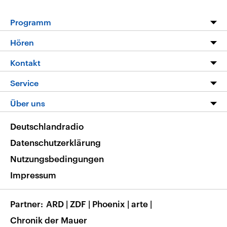
Programm
Programm
Hören
Alle Sendungen
Livestream
Kontakt
Die Nachrichten
Audios
Hörerservice
Service
Nachrichtenleicht
Podcasts
Social Media
FAQ
Über uns
Neue Beiträge auf dlf.de
Deutschlandfunk App
Newsletter
Deutschlandradio
Themen-Schwerpunkte
Nachrichten App
Deutschlandradio
Veranstaltungen
Presse
Frequenzen
Datenschutzerklärung
Musikliste
Ausbildung und Karriere
Nutzungsbedingungen
RSS
Transparenz
Impressum
Korrekturen
Barrierefreiheit
Partner
ARD
|
ZDF
|
Phoenix
|
arte
|
Chronik der Mauer