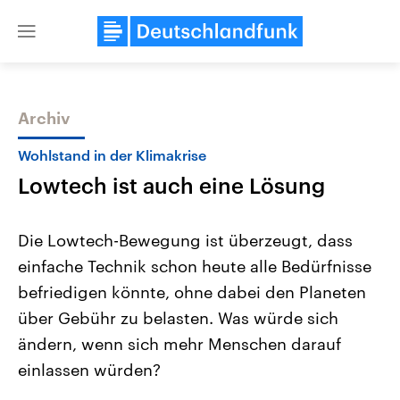
Close
menu
Archiv
Themen
Wohlstand in der Klimakrise
Lowtech ist auch eine Lösung
Die Lowtech-Bewegung ist überzeugt, dass
einfache Technik schon heute alle Bedürfnisse
befriedigen könnte, ohne dabei den Planeten
Landtagswahl Sachsen-Anhalt
USA
über Gebühr zu belasten. Was würde sich
2026
Aktuelle Beiträge, Analys
Alle Informationen
ändern, wenn sich mehr Menschen darauf
Hintergründe
Sachsen-Anhalt wählt am 6.
Wirtschaftlich und militäri
einlassen würden?
September 2026 einen neuen
gehören die Vereinigten S
Landtag. Seit 2021 wird das
den mächtigsten Ländern 
Bundesland von einer Koalition aus
mit großem Einfluss auf d