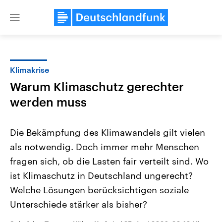
Close
menu
Klimakrise
Themen
Warum Klimaschutz gerechter
werden muss
Die Bekämpfung des Klimawandels gilt vielen
als notwendig. Doch immer mehr Menschen
fragen sich, ob die Lasten fair verteilt sind. Wo
Landtagswahl Sachsen-Anhalt
USA
ist Klimaschutz in Deutschland ungerecht?
2026
Aktuelle Beiträge, Analys
Welche Lösungen berücksichtigen soziale
Alle Informationen
Hintergründe
Sachsen-Anhalt wählt am 6.
Wirtschaftlich und militäri
Unterschiede stärker als bisher?
September 2026 einen neuen
gehören die Vereinigten S
Landtag. Seit 2021 wird das
den mächtigsten Ländern 
Bundesland von einer Koalition aus
mit großem Einfluss auf d