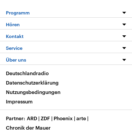
Programm
Programm
Hören
Alle Sendungen
Livestream
Kontakt
Die Nachrichten
Audios
Hörerservice
Service
Nachrichtenleicht
Podcasts
Social Media
FAQ
Über uns
Neue Beiträge auf dlf.de
Deutschlandfunk App
Newsletter
Deutschlandradio
Themen-Schwerpunkte
Nachrichten App
Deutschlandradio
Veranstaltungen
Presse
Frequenzen
Datenschutzerklärung
Musikliste
Ausbildung und Karriere
Nutzungsbedingungen
RSS
Transparenz
Impressum
Korrekturen
Barrierefreiheit
Partner
ARD
|
ZDF
|
Phoenix
|
arte
|
Chronik der Mauer