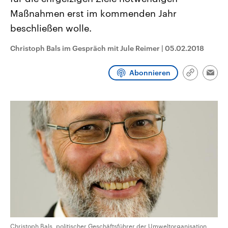
CDU, SPD und FDP regiert.-
aktuelle Weltgeschehen.
Maßnahmen erst im kommenden Jahr
Umfragen, Prognosen,
Wahlprogramme, aktuelle Berichte
beschließen wolle.
Sendungen
Programm
Podcasts
und Hintergründe zu den Parteien
und Kandidaten der anstehenden
Wahl.
Christoph Bals im Gespräch mit Jule Reimer
|
05.02.2018
Audio-Archiv
Abonnieren
Link
Emai
kopieren/te
Christoph Bals, politischer Geschäftsführer der Umweltorganisation