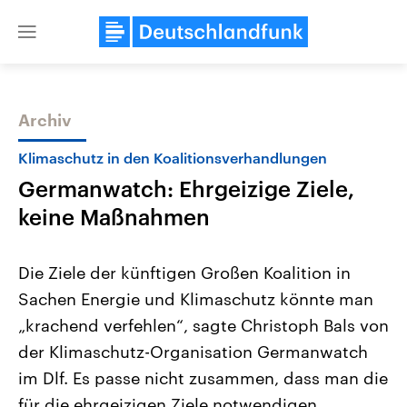
Close
menu
Archiv
Themen
Klimaschutz in den Koalitionsverhandlungen
Germanwatch: Ehrgeizige Ziele,
keine Maßnahmen
Die Ziele der künftigen Großen Koalition in
Sachen Energie und Klimaschutz könnte man
Landtagswahl Sachsen-Anhalt
USA
„krachend verfehlen“, sagte Christoph Bals von
2026
Aktuelle Beiträge, Analys
Alle Informationen
Hintergründe
der Klimaschutz-Organisation Germanwatch
Sachsen-Anhalt wählt am 6.
Wirtschaftlich und militäri
September 2026 einen neuen
gehören die Vereinigten S
im Dlf. Es passe nicht zusammen, dass man die
Landtag. Seit 2021 wird das
den mächtigsten Ländern 
für die ehrgeizigen Ziele notwendigen
Bundesland von einer Koalition aus
mit großem Einfluss auf d