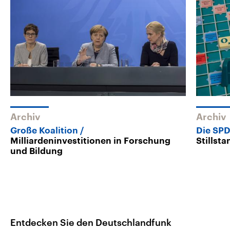
Archiv
Archiv
Große Koalition
Die SPD
Milliardeninvestitionen in Forschung
Stillst
und Bildung
Entdecken Sie den Deutschlandfunk