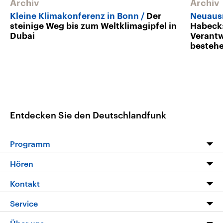
Archiv
Archiv
Kleine Klimakonferenz in Bonn
Der
Neuaus
steinige Weg bis zum Weltklimagipfel in
Habeck:
Dubai
Verantw
besteh
Entdecken Sie den Deutschlandfunk
Programm
Programm
Hören
Alle Sendungen
Livestream
Kontakt
Die Nachrichten
Audios
Hörerservice
Service
Nachrichtenleicht
Podcasts
Social Media
FAQ