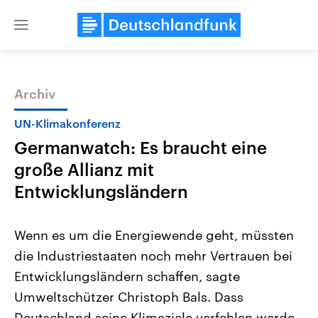
Close
menu
Archiv
Themen
UN-Klimakonferenz
Germanwatch: Es braucht eine
große Allianz mit
Entwicklungsländern
Wenn es um die Energiewende geht, müssten
Landtagswahl Sachsen-Anhalt
USA
die Industriestaaten noch mehr Vertrauen bei
2026
Aktuelle Beiträge, Analys
Alle Informationen
Hintergründe
Entwicklungsländern schaffen, sagte
Sachsen-Anhalt wählt am 6.
Wirtschaftlich und militäri
September 2026 einen neuen
gehören die Vereinigten S
Umweltschützer Christoph Bals. Dass
Landtag. Seit 2021 wird das
den mächtigsten Ländern 
Bundesland von einer Koalition aus
Deutschland seine Klimaziele verfehlen werde,
mit großem Einfluss auf d