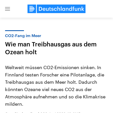
Close
menu
CO2-Fang im Meer
Themen
Wie man Treibhausgas aus dem
Ozean holt
Weltweit müssen CO2-Emissionen sinken. In
Finnland testen Forscher eine Pilotanlage, die
Treibhausgas aus dem Meer holt. Dadurch
Landtagswahl Sachsen-Anhalt
USA
könnten Ozeane viel neues CO2 aus der
2026
Aktuelle Beiträge, Analys
Atmosphäre aufnehmen und so die Klimakrise
Alle Informationen
Hintergründe
Sachsen-Anhalt wählt am 6.
Wirtschaftlich und militäri
mildern.
September 2026 einen neuen
gehören die Vereinigten S
Landtag. Seit 2021 wird das
den mächtigsten Ländern 
Bundesland von einer Koalition aus
mit großem Einfluss auf d