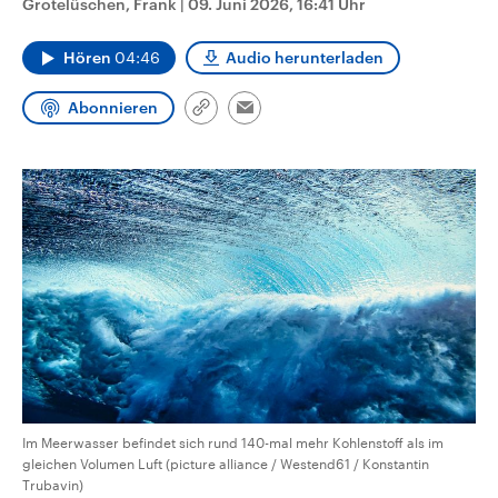
Grotelüschen, Frank
|
09. Juni 2026, 16:41 Uhr
CDU, SPD und FDP regiert.-
aktuelle Weltgeschehen.
Umfragen, Prognosen,
Wahlprogramme, aktuelle Berichte
Hören
04:46
Audio herunterladen
Sendungen
Programm
Podcasts
und Hintergründe zu den Parteien
und Kandidaten der anstehenden
Wahl.
Abonnieren
Link
Email
Audio-Archiv
kopieren/teilen
Im Meerwasser befindet sich rund 140-mal mehr Kohlenstoff als im
gleichen Volumen Luft (picture alliance / Westend61 / Konstantin
Trubavin)