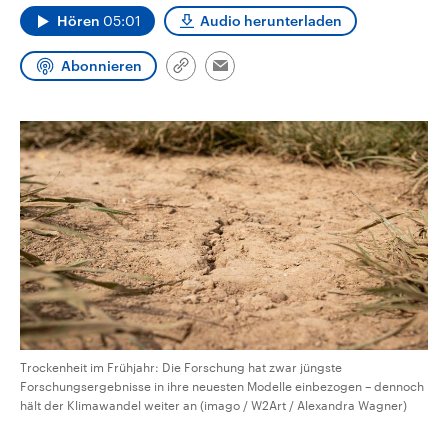
aktuelle Weltgeschehen.
Diese wird wie die Hisboll
Hören
05:01
Audio herunterladen
Libanon vom Iran unterstüt
Sendungen
Programm
Podcasts
Abonnieren
Link
Email
kopieren/teilen
Audio-Archiv
Trockenheit im Frühjahr: Die Forschung hat zwar jüngste
Forschungsergebnisse in ihre neuesten Modelle einbezogen – dennoch
hält der Klimawandel weiter an (imago / W2Art / Alexandra Wagner)