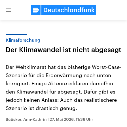
Close
menu
Klimaforschung
Themen
Der Klimawandel ist nicht abgesagt
Der Weltklimarat hat das bisherige Worst-Case-
Szenario für die Erderwärmung nach unten
korrigiert. Einige Akteure erklären daraufhin
den Klimawandel für abgesagt. Dafür gibt es
jedoch keinen Anlass: Auch das realistischere
USA
Nahostkonflikt
Aktuelle Beiträge, Analysen und
Aktuelle Lage und Hinter
Szenario ist drastisch genug.
Der Überfall der palästine
Hintergründe
Wirtschaftlich und militärisch
Terrororganisation Hamas
gehören die Vereinigten Staaten zu
Oktober 2023 auf Israel ha
Büüsker, Ann-Kathrin
|
27. Mai 2026, 11:36 Uhr
den mächtigsten Ländern der Erde,
Region wieder die Gewalt 
mit großem Einfluss auf das
Israel möchte die Hamas z