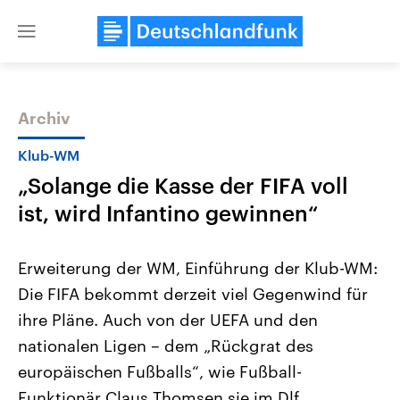
Close
menu
Archiv
Themen
Klub-WM
„Solange die Kasse der FIFA voll
ist, wird Infantino gewinnen“
Erweiterung der WM, Einführung der Klub-WM:
Die FIFA bekommt derzeit viel Gegenwind für
Landtagswahl Sachsen-Anhalt
USA
ihre Pläne. Auch von der UEFA und den
2026
Aktuelle Beiträge, Analys
Alle Informationen
Hintergründe
nationalen Ligen – dem „Rückgrat des
Sachsen-Anhalt wählt am 6.
Wirtschaftlich und militäri
September 2026 einen neuen
gehören die Vereinigten S
europäischen Fußballs“, wie Fußball-
Landtag. Seit 2021 wird das
den mächtigsten Ländern 
Funktionär Claus Thomsen sie im Dlf
Bundesland von einer Koalition aus
mit großem Einfluss auf d