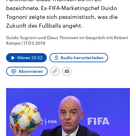
CDU, SPD und FDP regiert.-
aktuelle Weltgeschehen.
bezeichnete. Ex-FIFA-Marketingchef Guido
Umfragen, Prognosen,
Wahlprogramme, aktuelle Berichte
Tognoni zeigte sich pessimistisch, was die
Sendungen
Programm
Podcasts
und Hintergründe zu den Parteien
und Kandidaten der anstehenden
Zukunft des Fußballs angeht.
Wahl.
Audio-Archiv
Guido Tognoni und Claus Thomsen im Gespräch mit Robert
Kempe
|
17.03.2019
Hören
26:52
Audio herunterladen
Abonnieren
Link
Email
kopieren/teilen