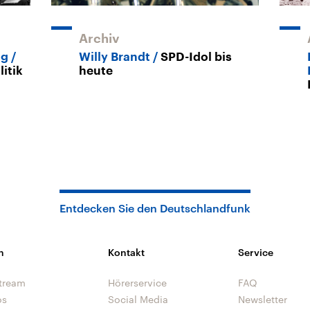
Archiv
ag
Willy Brandt
SPD-Idol bis
itik
heute
Entdecken Sie den Deutschlandfunk
n
Kontakt
Service
tream
Hörerservice
FAQ
os
Social Media
Newsletter