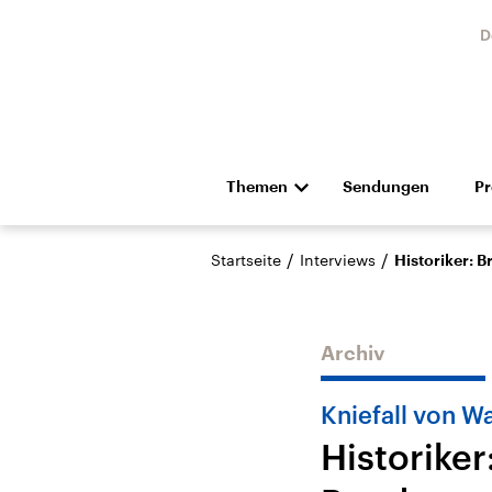
D
Themen
Sendungen
P
Die Nachrichten
Politik
/
/
Startseite
Interviews
Historiker: B
Hörspiel und Feature
Musik
Archiv
Kniefall von W
Historiker
Landtagswahl Sachsen-
USA
Anhalt 2026
Aktuel