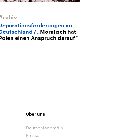
Archiv
Archiv
Reparationsforderungen an
Oskar Rosenfe
Deutschland
„Moralisch hat
Singer
Beric
Polen einen Anspruch darauf“
Ghetto
Über uns
Deutschlandradio
Presse