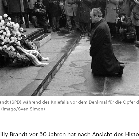
andt (SPD) während des Kniefalls vor dem Denkmal für die Opfer 
0 (imago/Sven Simon)
illy Brandt vor 50 Jahren hat nach Ansicht des Hist