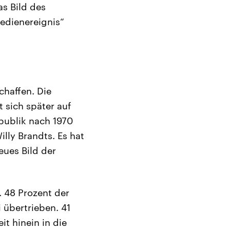
as Bild des
edienereignis“
schaffen. Die
 sich später auf
publik nach 1970
lly Brandts. Es hat
eues Bild der
. 48 Prozent der
 übertrieben. 41
it hinein in die