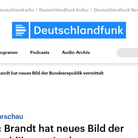
eutschlandradio
Deutschlandfunk Kultur
Deutschlandfunk No
rogramm
Podcasts
Audio-Archiv
Wirtschaft
Wissen
Kultur
Europa
Gesellschaf
randt hat neues Bild der Bundesrepublik vermittelt
arschau
: Brandt hat neues Bild der
Nahostkonflikt
Iran
le Beiträge,
Aktuelle Lage und
Aktuelle Lage und