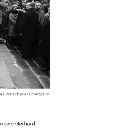
des Warschauer Ghettos in
orikers Gerhard