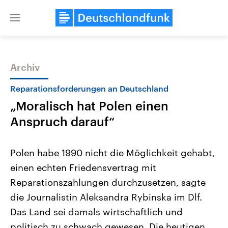
Close
menu
Archiv
Themen
Reparationsforderungen an Deutschland
„Moralisch hat Polen einen
Anspruch darauf“
Polen habe 1990 nicht die Möglichkeit gehabt,
einen echten Friedensvertrag mit
Landtagswahl Sachsen-Anhalt
USA
Reparationszahlungen durchzusetzen, sagte
2026
Aktuelle Beiträge, Analys
Alle Informationen
Hintergründe
die Journalistin Aleksandra Rybinska im Dlf.
Sachsen-Anhalt wählt am 6.
Wirtschaftlich und militäri
September 2026 einen neuen
gehören die Vereinigten S
Das Land sei damals wirtschaftlich und
Landtag. Seit 2021 wird das
den mächtigsten Ländern 
politisch zu schwach gewesen. Die heutigen
Bundesland von einer Koalition aus
mit großem Einfluss auf d