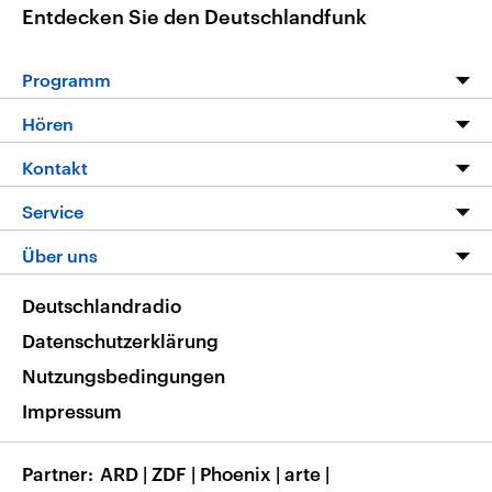
Entdecken Sie den Deutschlandfunk
Programm
Programm
Hören
Alle Sendungen
Livestream
Kontakt
Die Nachrichten
Audios
Hörerservice
Service
Nachrichtenleicht
Podcasts
Social Media
FAQ
Über uns
Neue Beiträge auf dlf.de
Deutschlandfunk App
Newsletter
Deutschlandradio
Themen-Schwerpunkte
Nachrichten App
Deutschlandradio
Veranstaltungen
Presse
Frequenzen
Datenschutzerklärung
Musikliste
Ausbildung und Karriere
Nutzungsbedingungen
RSS
Transparenz
Impressum
Korrekturen
Barrierefreiheit
Partner
ARD
|
ZDF
|
Phoenix
|
arte
|