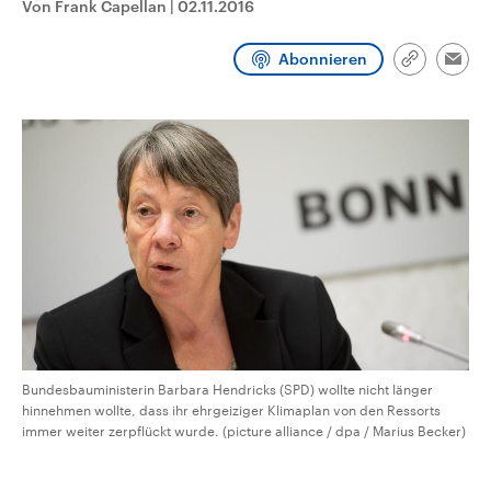
Von Frank Capellan
|
02.11.2016
CDU, SPD und FDP regiert.-
aktuelle Weltgeschehen.
Umfragen, Prognosen,
Wahlprogramme, aktuelle Berichte
Abonnieren
Sendungen
Programm
Podcasts
und Hintergründe zu den Parteien
Link
Emai
und Kandidaten der anstehenden
kopieren/te
Wahl.
Audio-Archiv
Bundesbauministerin Barbara Hendricks (SPD) wollte nicht länger
hinnehmen wollte, dass ihr ehrgeiziger Klimaplan von den Ressorts
immer weiter zerpflückt wurde. (picture alliance / dpa / Marius Becker)