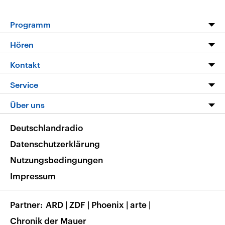
Programm
Programm
Hören
Alle Sendungen
Livestream
Kontakt
Die Nachrichten
Audios
Hörerservice
Service
Nachrichtenleicht
Podcasts
Social Media
FAQ
Über uns
Neue Beiträge auf dlf.de
Deutschlandfunk App
Newsletter
Deutschlandradio
Themen-Schwerpunkte
Nachrichten App
Deutschlandradio
Veranstaltungen
Presse
Frequenzen
Datenschutzerklärung
Musikliste
Ausbildung und Karriere
Nutzungsbedingungen
RSS
Transparenz
Impressum
Korrekturen
Barrierefreiheit
Partner
ARD
|
ZDF
|
Phoenix
|
arte
|
Chronik der Mauer