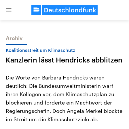
Close
menu
Archiv
Themen
Koalitionsstreit um Klimaschutz
Kanzlerin lässt Hendricks abblitzen
Die Worte von Barbara Hendricks waren
deutlich: Die Bundesumweltministerin warf
ihren Kollegen vor, dem Klimaschutzplan zu
Landtagswahl Sachsen-Anhalt
USA
blockieren und forderte ein Machtwort der
2026
Aktuelle Beiträge, Analys
Alle Informationen
Regierungschefin. Doch Angela Merkel blockte
Hintergründe
Sachsen-Anhalt wählt am 6.
Wirtschaftlich und militäri
im Streit um die Klimaschutzziele ab.
September 2026 einen neuen
gehören die Vereinigten S
Landtag. Seit 2021 wird das
den mächtigsten Ländern 
Bundesland von einer Koalition aus
mit großem Einfluss auf d