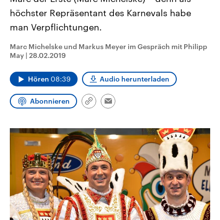
aktuelle Weltgeschehen.
Diese wird wie die Hisboll
höchster Repräsentant des Karnevals habe
Libanon vom Iran unterstüt
man Verpflichtungen.
Sendungen
Programm
Podcasts
Marc Michelske und Markus Meyer im Gespräch mit Philipp
Audio-Archiv
May
|
28.02.2019
Hören
08:39
Audio herunterladen
Abonnieren
Link
Email
kopieren/teilen