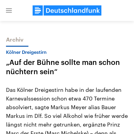
Close
menu
Archiv
Themen
Kölner Dreigestirn
„Auf der Bühne sollte man schon
nüchtern sein“
Das Kölner Dreigestirn habe in der laufenden
Karnevalssession schon etwa 470 Termine
USA
Nahostkonflikt
absolviert, sagte Markus Meyer alias Bauer
Aktuelle Beiträge, Analysen und
Aktuelle Lage und Hinter
Der Überfall der palästine
Hintergründe
Markus im Dlf. So viel Alkohol wie früher werde
Wirtschaftlich und militärisch
Terrororganisation Hamas
gehören die Vereinigten Staaten zu
Oktober 2023 auf Israel ha
längst nicht mehr getrunken, ergänzte Prinz
den mächtigsten Ländern der Erde,
Region wieder die Gewalt 
Marc der Erste (Marc Michelske) – denn als
mit großem Einfluss auf das
Israel möchte die Hamas z