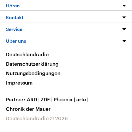
Programm
Hören
Alle Sendungen
Livestream
Kontakt
Die Nachrichten
Audios
Hörerservice
Service
Nachrichtenleicht
Podcasts
Social Media
FAQ
Über uns
Neue Beiträge auf dlf.de
Deutschlandfunk App
Newsletter
Deutschlandradio
Themen-Schwerpunkte
Nachrichten App
Deutschlandradio
Veranstaltungen
Presse
Frequenzen
Datenschutzerklärung
Musikliste
Ausbildung und Karriere
Nutzungsbedingungen
RSS
Transparenz
Impressum
Korrekturen
Barrierefreiheit
Partner
ARD
|
ZDF
|
Phoenix
|
arte
|
Chronik der Mauer
Deutschlandradio © 2026