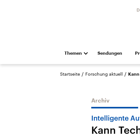
D
Themen
Sendungen
P
Die Nachrichten
Politik
/
/
Startseite
Forschung aktuell
Kann 
Hörspiel und Feature
Musik
Archiv
Intelligente Au
Kann Tech
Landtagswahl Sachsen-
USA
Anhalt 2026
Aktuel