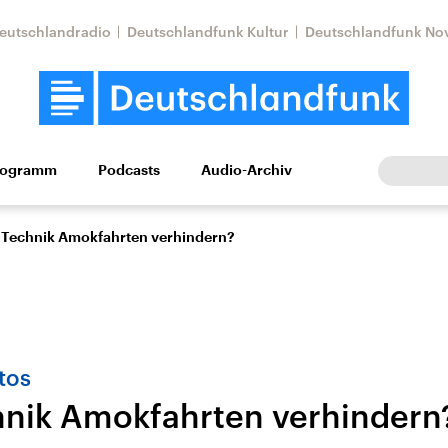
eutschlandradio
Deutschlandfunk Kultur
Deutschlandfunk No
rogramm
Podcasts
Audio-Archiv
Wirtschaft
Wissen
Kultur
Europa
Gesellschaf
Technik Amokfahrten verhindern?
tos
nik Amokfahrten verhindern
Nahostkonflikt
Iran
le Beiträge,
Aktuelle Lage und
Aktuelle Lage und