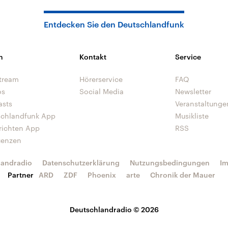
Entdecken Sie den Deutschlandfunk
n
Kontakt
Service
tream
Hörerservice
FAQ
os
Social Media
Newsletter
asts
Veranstaltunge
schlandfunk App
Musikliste
richten App
RSS
uenzen
landradio
Datenschutzerklärung
Nutzungsbedingungen
I
Partner
ARD
ZDF
Phoenix
arte
Chronik der Mauer
Deutschlandradio © 2026